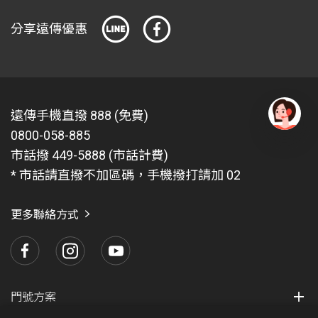
配合政府限塑政策，本方案已包含專用潔衣袋費用(其
分享遠傳優惠
他方案需額外付費)，您可以向超商店員索取專用潔衣
袋，潔衣袋上面有詳細送洗說明與密封式設計，為避
免客戶送洗的衣物在運送途中產生不可抗拒的因素，
導致衣物受損或遺失，請用戶務必使用專用潔衣袋。
遠傳手機直撥 888 (免費)
Q2.序號無限制使用期限，一個序號可以永久使用一
0800-058-885
次。
有
問
市話撥 449-5888 (市話計費)
送洗超過四件時,如何繳費?
題
* 市話請直撥不加區碼，手機撥打請加 02
若送洗件數超過方案件數，請於超商領取衣物時，再
找
愛
繳交洗衣費給超商店員。
瑪
更多聯絡方式
Q3要如何查詢衣服目前的送洗進度？
您可以至潔衣家官網→加入潔衣家會員→選擇線上查
詢→衣服進度查詢專區，輸入手機號碼查看目前衣物
送洗進度。
門號方案
Q4 客戶衣物送洗後，什麼時候可以到超商去領取衣