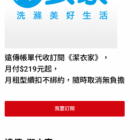
遠傳帳單代收訂閱《潔衣家》，
月付$219元起，
月租型續扣不綁約，隨時取消無負擔
我要訂閱