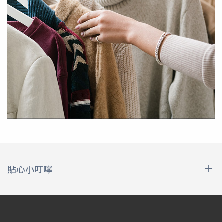
貼心小叮嚀
請參考以下潔衣家送洗衣物問題
Q1如何取洗衣袋?