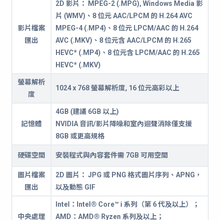
2D 影片： MPEG-2 (.MPG), Windows Media 影
片 (WMV)、8 位元 AAC/LPCM 的 H.264 AVC
影片檔案
MPEG-4 (.MP4)、8 位元 LPCM/AAC 的 H.264
匯出
AVC (.MKV)、8 位元含 AAC/LPCM 的 H.265
HEVC* (.MP4)、8 位元含 LPCM/AAC 的 H.265
HEVC* (.MKV)
螢幕解析
1024 x 768 螢幕解析度, 16 位元高彩以上
度
4GB (建議 6GB 以上)
記憶體
NVIDIA 音訊/影片降噪和室內迴聲消除僅支援
8GB 或更高規格
硬碟空間
安裝程式與內容套件需 7GB 可用空間
圖片檔案
2D 圖片： JPG 或 PNG 格式圖片序列、APNG，
匯出
以及動態 GIF
Intel：Intel® Core™ i 系列（第 6 代及以上）；
中央處理
AMD：AMD® Ryzen 系列及以上；