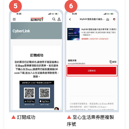
5
6
▲
訂閱成功
▲
至心生活票券匣複製
序號