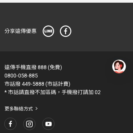
惠序號，請先下載遠傳心生活app並加入會員。取得所
購買的優惠序號後，再請於Cyberlink序號兌換網址兌換
使用
分享遠傳優惠
https://membership.cyberlink.com/account/redeem
本活動如有任何因電腦、網路、電話、技術或其他不可
歸責於遠傳之事由，而使參與本活動者所寄出或登錄之
資料有遺失、錯誤、無法辨識或毀損所導致資料無效之
情況，遠傳不負任何法律責任。
遠傳手機直撥 888 (免費)
凡參與本活動，即表示充分知悉與同意以下事項：遠傳
0800-058-885
有
問
得因本活動之需要，依個人資料保護法之相關規定，以
市話撥 449-5888 (市話計費)
題
電子檔或紙本形式於我國境內蒐集、處理、利用其個人
* 市話請直撥不加區碼，手機撥打請加 02
找
資料。參與本活動者可自由選擇是否提供完整個人資
愛
瑪
訊，惟若資訊不完整者，將無法參與本活動。
更多聯絡方式
本活動之登記及繳費紀錄均以遠傳電腦系統紀錄為準。
遠傳有權檢視所有抽獎與兌換行為，若涉及不正當行
為，遠傳除公告排除其參與本活動及兌領之權利外，並