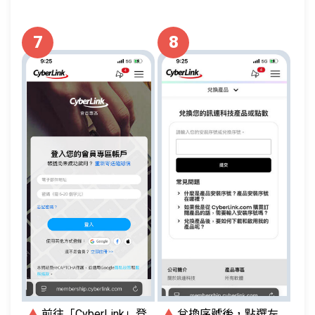
7
8
▲
前往「CyberLink」登
▲
兌換序號後，點選左