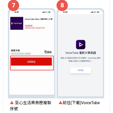
7
8
▲
至心生活票券匣複製
▲
前往(下載)VoiceTube
序號