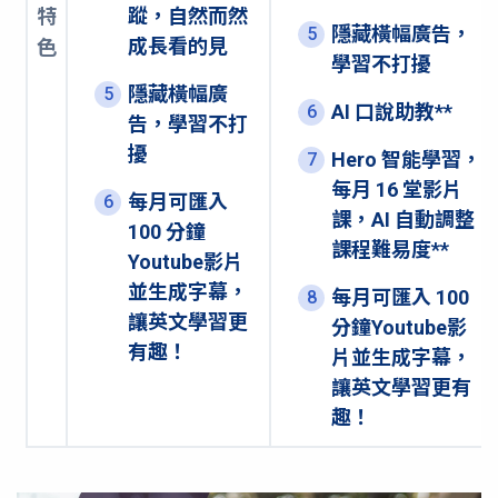
特
蹤，自然而然
隱藏橫幅廣告，
5
成長看的見
色
學習不打擾
隱藏橫幅廣
5
AI 口說助教**
6
告，學習不打
擾
Hero 智能學習，
7
每月 16 堂影片
每月可匯入
6
課，AI 自動調整
100 分鐘
課程難易度**
Youtube影片
並生成字幕，
每月可匯入 100
8
讓英文學習更
分鐘Youtube影
有趣！
片並生成字幕，
讓英文學習更有
趣！