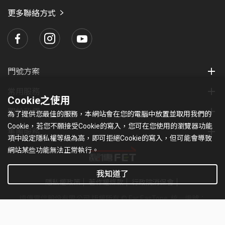
瑪
人資料保護法之相關規定，以電子檔形式於中華民國境
更多聯絡方式
內，蒐集、處理、利用您的「信用卡付款相關資訊」，
並將您的前述個人資料提供予合作之金流機構及信用卡
收單機構等必要第三方。您得依法就您的個人資料行使
查詢、閱覽、更正、刪除等權利；您可自由選擇是否提
門號方案
供完整個人資訊，惟若付款資訊不完整者，將無法完成
常用服務
商品之購買或續訂。
Cookie之使用
本商品之購買紀錄均以遠傳電腦系統紀錄為準。遠傳有
關於我們
為了提供您最佳的服務，本網站會在您的電腦中放置並取用我們的
權檢視所有購買行為，若涉及不正當行為，遠傳除排除
Cookie，若您不願接受Cookie的寫入，您可在您使用的瀏覽器功能
集團服務
其購買本商品之權利外，並將行使法律追訴權利。
項中設定隱私權等級為高，即可拒絕Cookie的寫入，但可能會導致
網站某些功能無法正常執行。
本優惠不可與其他優惠或折扣合併使用，遠傳電信、
VoiceTube或相關合作廠商保有取消本活動或更改本活
我知道了
動辦法之權利，並有權對本活動所有事宜作出解釋或裁
隱私權政策
著作權條款
行政院消保會
決。其他未盡詳情以及公告事宜，請參閱活動網頁。
遠傳電信股份有限公司 版權所有 © Far EasTone
.統一編號：
若有VoiceTube產品相關問題，請查詢客服中心頁面
97179430
https://help.voicetube.com/hc/zh-tw
，或洽VoiceTube