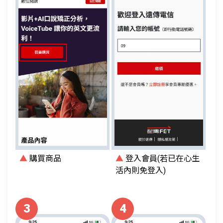
▲
購買商品
▲
登入會員(若已在心生
活內則免登入)
3
4