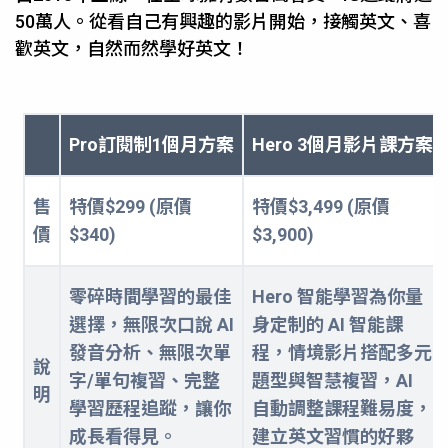
50萬人。從看自己有興趣的影片開始，接觸英文、喜
歡英文，自然而然學好英文！
Pro訂閱制1個月方案
Hero 3個月影片課方案
售
特價$299 (原價
特價$3,499 (原價
價
$340)
$3,900)
零碎時間學習的最佳
Hero 智能學習為你量
選擇，無限次口說 AI
身定制的 AI 智能課
發音分析、無限次單
程，情境影片搭配多元
說
字/單句複習、完整
題型與智慧複習，AI
明
學習歷程追蹤，讓你
自動調整課程難易度，
成長看得見。
建立英文習慣的好夥