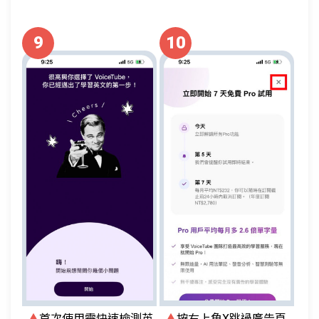
9
10
▲
首次使用需快速檢測英
▲
按右上角X跳過廣告頁