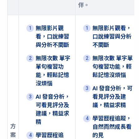
伴。
無限影片觀
無限影片觀看，
1
1
看，口說練習
口說練習與分析
與分析不間斷
不間斷
無限次數 單字
無限次數 單字單
2
2
單句複習功
句複習功能，輕
能，輕鬆記憶
鬆記憶沒煩惱
沒煩惱
AI 發音分析，可
3
AI 發音分析，
看見評分及建
3
可看見評分及
議，精益求精
建議，精益求
學習歷程追蹤，
4
精
方
自然而然成長看
案
學習歷程追
的見
4