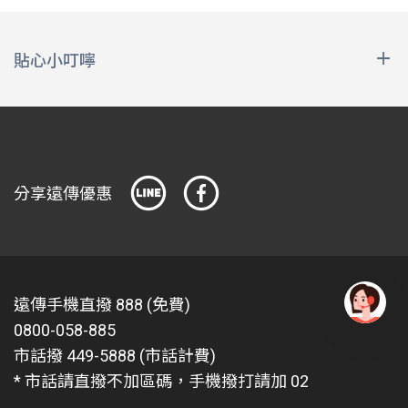
貼心小叮嚀
本優惠序號購買後，需至遠傳心生活app票券匣領取優
惠序號，請先下載遠傳心生活app並加入會員。取得所
購買的優惠序號後，再請於VoiceTube 網頁購買兌換使
用(需先加入VoiceTube會員) 。
分享遠傳優惠
本活動如有任何因電腦、網路、電話、技術或其他不可
歸責於遠傳之事由，而使參與本活動者所寄出或登錄之
資料有遺失、錯誤、無法辨識或毀損所導致資料無效之
情況，遠傳不負任何法律責任。
凡參與本活動購買本商品，即表示您已充分知悉與同意
遠傳手機直撥 888 (免費)
以下事項：
0800-058-885
有
問
遠傳電信股份有限公司得因提供產品購買服務、處理付
市話撥 449-5888 (市話計費)
題
款與扣款（含續訂扣款）、客戶管理及帳務處理之目
* 市話請直撥不加區碼，手機撥打請加 02
找
的，於前述目的存續期間及法令規定保存期間內，依個
愛