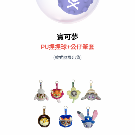
寶可夢
PU捏捏球+公仔筆套
(款式隨機出貨)