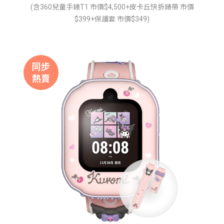
(含360兒童手錶T1 市價$4,500+皮卡丘快拆錶帶 市價
$399+保護套 市價$349)
同步
熱賣