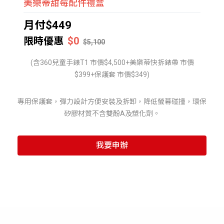
美樂蒂甜莓配件禮盒
月付$449
限時優惠
$0
$5,100
(含360兒童手錶T1 市價$4,500+美樂蒂快拆錶帶 市價
$399+保護套 市價$349)
專用保護套，彈力設計方便安裝及拆卸，降低螢幕碰撞，環保
矽膠材質不含雙酚A及塑化劑。
我要申辦