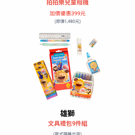
拍拍樂兒童相機
加價優惠399元
(原價1,480元)
雄獅
文具禮包9件組
(款式隨機出貨)