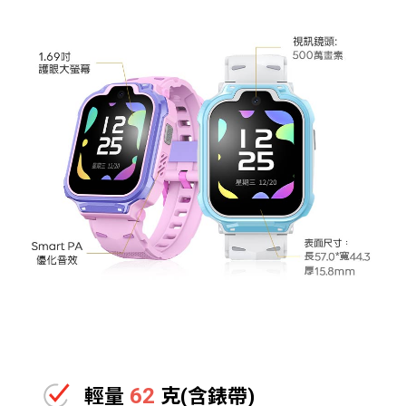
62
輕量
克(含錶帶)