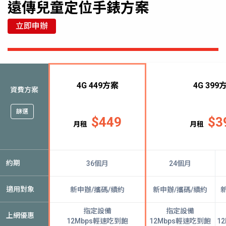
遠傳兒童定位手錶方案
立即申辦
4G 449方案
4G 399
資費方案
篩選
$
449
$
3
月租
月租
約期
36個月
24個月
適用對象
新申辦/攜碼/續約
新申辦/攜碼/續約
指定設備
指定設備
上網優惠
12Mbps輕速吃到飽
12Mbps輕速吃到飽
1