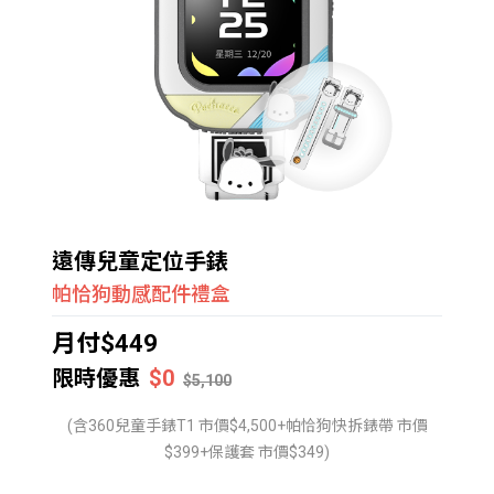
遠傳兒童定位手錶
帕恰狗動感配件禮盒
月付$449
限時優惠
$0
$5,100
(含360兒童手錶T1 市價$4,500+帕恰狗快拆錶帶 市價
$399+保護套 市價$349)