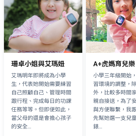
珊卓小姐與艾瑪妞
A+虎媽育兒樂
艾瑪明年即將成為小學
小學三年級開始
生，代表她開始需要練習
習環境的調整，
自己照顧自己、管理時間
外，比較多時間
跟行程、完成每日的功課
親自接送，為了
任務等等。但即便如此，
與方便聯繫，我跟
當父母的還是會擔心孩子
先幫她選一支兒
的安全...
錶...