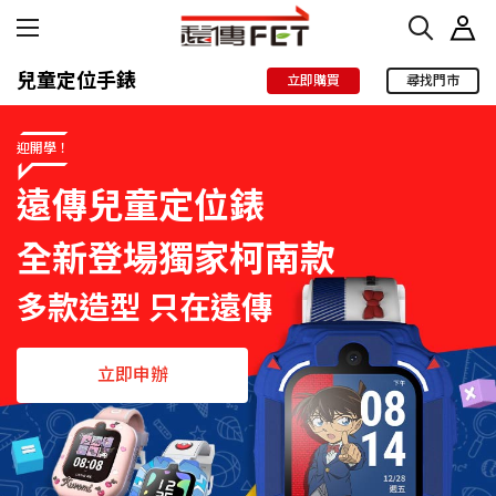
兒童定位手錶
立即購買
尋找門市
迎開學！
遠傳兒童定位錶
全新登場獨家柯南款
多款造型 只在遠傳
立即申辦