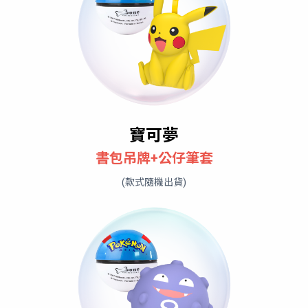
寶可夢
書包吊牌+公仔筆套
(款式隨機出貨)