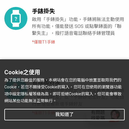
手錶掛失
啟用「手錶掛失」功能，手錶將無法主動使用
所有功能，僅能發送 SOS 或點擊錶面的「聯
繫失主」，撥打語音電話聯絡手錶管理員
*僅限T1手錶
Cookie之使用
為了提供您最佳的服務，本網站會在您的電腦中放置並取用我們的
管理加好友
Cookie，若您不願接受Cookie的寫入，您可在您使用的瀏覽器功能
手錶管理員控管加好友，手錶配戴者無法透過
項中設定隱私權等級為高，即可拒絕Cookie的寫入，但可能會導致
「聲波加好友」或「手錶群組加好友」功能自
網站某些功能無法正常執行。
行新增或被新增手錶好友
有問題
*僅限T1手錶
我知道了
找愛瑪