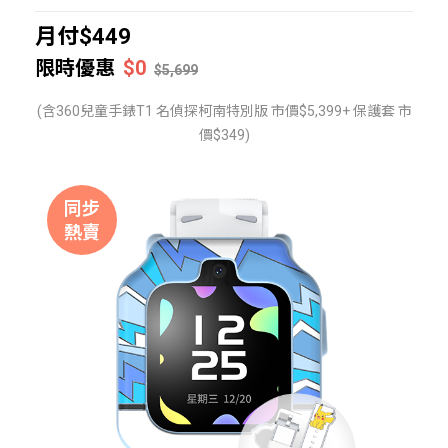
月付$449
限時優惠
$0
$5,699
(含360兒童手錶T1 名偵探柯南特別版 市價$5,399+ 保護套 市
價$349)
同步
熱賣