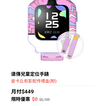
遠傳兒童定位手錶
皮卡丘剪影配件禮盒(粉)
月付$449
限時優惠
$0
$5,100