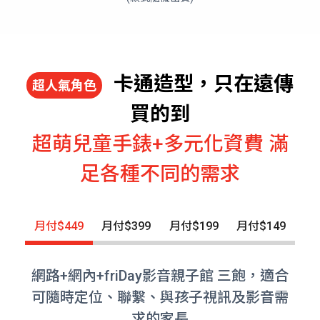
卡通造型，只在遠傳
超人氣角色
買的到
超萌兒童手錶+多元化資費 滿
足各種不同的需求
月付$449
月付$399
月付$199
月付$149
網路+網內+friDay影音親子館 三飽，適合
可隨時定位、聯繫、與孩子視訊及影音需
求的家長