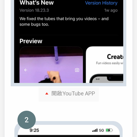
開啟YouTube APP
2