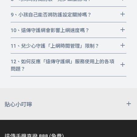
訂閱成功立即扣款，扣款成功後該服務可
他人連線，連線者一樣受到保護
遠傳守護網服務中，有「防駭心守護」與
使用至下次扣款前一天，並將依您的訂閱
訂閱「遠傳兒少心守護」
「兒少心守護」二個服務，用戶可以同時訂
9、小孩自己能否將防護設定關掉嗎？
日進行每月續扣。
閱使用。
請以家長門號訂閱，再將孩子的門號設定
為防護對象。
10、遠傳守護網會影響上網速度嗎？
本服務是在網路伺服器中過濾不當的網站，
「訂閱者」可以登入遠傳官網及遠傳心生
因此不影響您使用遠傳 4G、5G 的連線頻寬
11、兒少心守護「上網時間管理」限制？
活 APP 進行防護設定。可將小孩門號設
與速度。
自2024年3月起，已優化「上網時間管理」
為「防護對象」。
服務：當禁止上網時間開始後，大部份社
12、如何反應「遠傳守護網」服務使用上的各項
「防護對象」無法自行登入及變更設定。
群、影音、遊戲類APP，皆能在2 ~ 3分鐘
問題？
您可以透過以下連結，將您遇到的問題告訴我
內中斷。部份些社群、影音APP 因會預先下
們，我們會儘快處理：
載程式到手機端（cache 機制），等待
cache 播完後，即停止播放。
客服信箱
貼心小叮嚀
訂閱遠傳守護網_防駭心守護服務，當用戶在遠
傳行動網路下連網時，將阻擋病毒、惡意程
式、釣魚網站、殭屍網路等風險網站，當用戶
遠傳手機直撥 888 (免費)