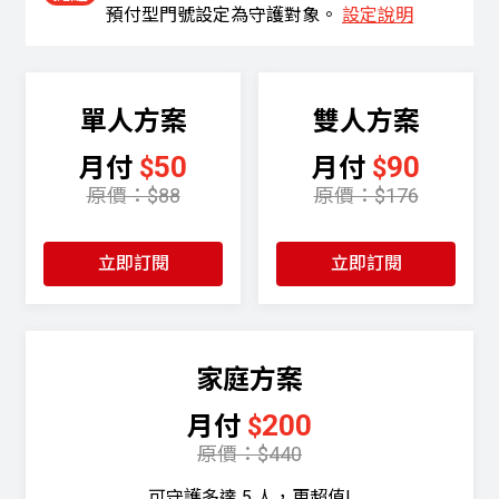
預付型門號設定為守護對象。
設定說明
單人
方案
雙人
方案
50
90
月付
$
月付
$
原價：$88
原價：$176
立即訂閱
立即訂閱
家庭
方案
200
月付
$
原價：$440
可守護多達 5 人，更超值!