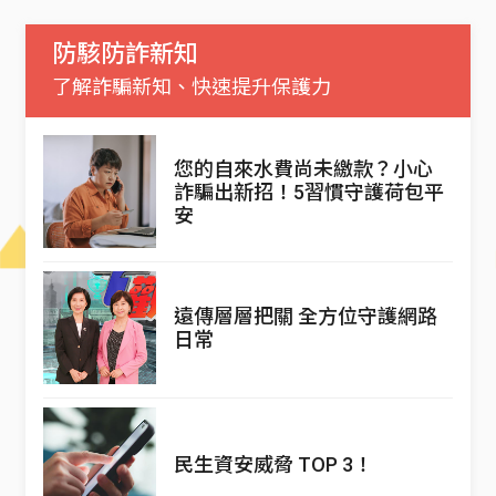
防駭防詐新知
了解詐騙新知、快速提升保護力
您的自來水費尚未繳款？小心
詐騙出新招！5習慣守護荷包平
安
遠傳層層把關 全方位守護網路
日常
民生資安威脅 TOP 3！