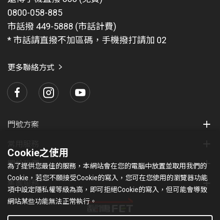
切換至WIFI網，則無法提供保護。訂閱遠傳守
0800-058-885
護網_兒少心守護服務，在遠傳行動網路下連網
市話撥 449-5888 (市話計費)
時，可阻擋設定之兒少不良網站、限制兒少上
* 市話請直撥不加區碼，手機撥打請加 02
網時間。當用戶切換至WIFI上網 ，則無法提供
上述服務。
更多聯絡方式
首購享3個月0元優惠，限第一次申辦防駭心守
護、兒少心守護服務之用戶享有，若之前已申
辦過則不再適用，申辦後就會開始扣款。首購3
個月0元優惠期滿後，將每月自動扣取費用，若
門號方案
要取消服務，在線上、客服、門市均可取消。
常用服務
費用採每月先收制，會每月自動續扣，用戶可
Cookie之使用
關於我們
隨時取消服務，取消後仍可使用至該月週期結
為了提供您最佳的服務，本網站會在您的電腦中放置並取用我們的
束。
Cookie，若您不願接受Cookie的寫入，您可在您使用的瀏覽器功能
集團服務
項中設定隱私權等級為高，即可拒絕Cookie的寫入，但可能會導致
服務僅限遠傳用戶訂購，訂購後10分鐘內開
網站某些功能無法正常執行。
通，相同服務不可重覆訂購。若您未成年，請