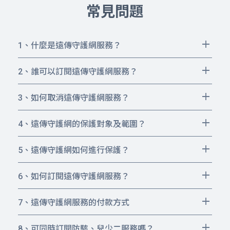
常見問題
1、什麼是遠傳守護網服務？
遠傳守護網系列服務， 推出「防駭心守
護」、「兒少心守護」二個服務。
2、誰可以訂閱遠傳守護網服務？
只要遠傳電信月租用戶都可以訂閱。
「防駭心守護」服務，可保護遠傳用戶於
防駭心守護服務：可以直接用「想被保
3、如何取消遠傳守護網服務？
遠傳行動網路下，免受網路病毒、駭客、
護」的遠傳門號進行訂閱。也可以為家人
取消「遠傳防駭心守護」
釣魚網站、僵屍網站以不法方式入侵手機
訂閱，保護家人。
4、遠傳守護網的保護對象及範圍？
或竊取個資。
取消「遠傳兒少心守護」
本服務保護對象為遠傳電信「月租」及
兒少心守護：家長可以用自己的遠傳門號
「兒少心守護」服務，家長可彈性設定
「預付型」用戶。
5、遠傳守護網如何進行保護？
訂閱後，即可隨時管理孩子的遠傳門號、
「遠傳門號」，於行動網路下的上網時
取消生效時間：取消服務立即生效，但您
當本服務偵測到風險，手機會出現保護頁
進行上網時間及不良網站的管理。
只要訂閱此服務、並指定「被防護門
間、並過濾不良網站。
仍可使用至下次扣款前一天。
面，保護用戶無法開啓有危害的網頁。
6、如何訂閱遠傳守護網服務？
號」，在遠傳4G、5G網路下（不含WIFI
本服務可透過門市、客服訂閱、亦可於官網
環境）即自動享有保護。（無需另外設
直接訂閱。
7、遠傳守護網服務的付款方式
定、配對、或安裝）。
付款方式：以遠傳電信帳單扣款。
若「被防護門號」分享「個人熱點」給其
訂閱「遠傳防駭心守護」
8、可同時訂閱防駭、兒少二服務嗎？