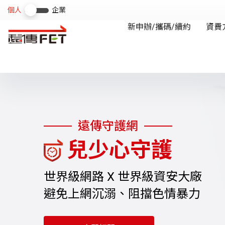
遠傳守護網
兒少心守護
世界級網路 X 世界級資安大廠
避免上網沉溺、阻擋色情暴力