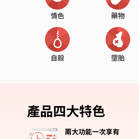
情色
藥物
自殺
墮胎
產品四大特色
兩大功能一次享有