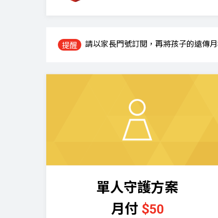
請以家長門號訂閱，再將孩子的遠傳
提醒
單人
守護
方案
月付
$
50