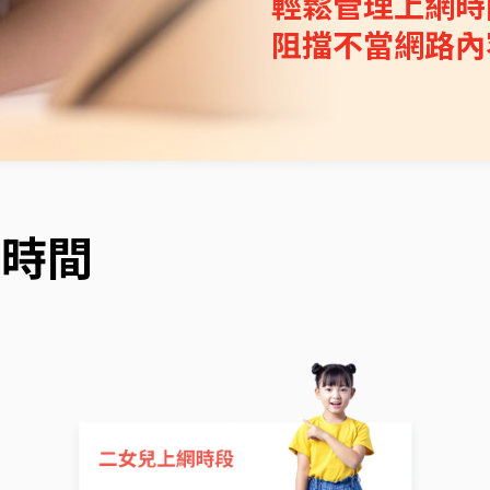
輕鬆管理上網時
阻擋不當網路內
網時間