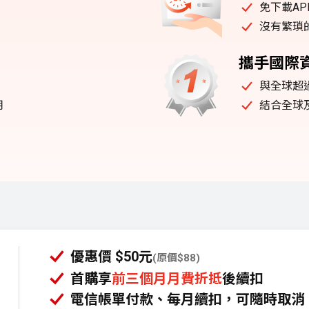
免下載A
沒有繁瑣
攜手國際
與全球超過
用
結合全球
優惠價 $50元
(原價$88)
首購享
前三個月月費折抵
後續扣
電信帳單付款、每月續扣，可隨時取消