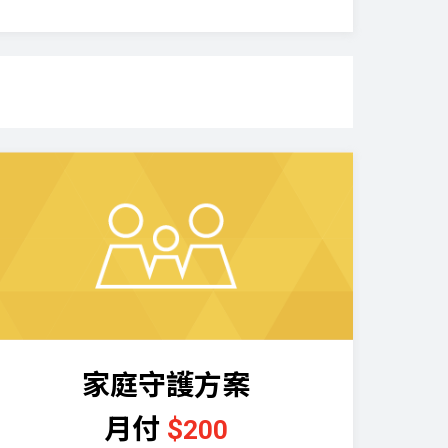
家庭
守護
方案
月付
$
200