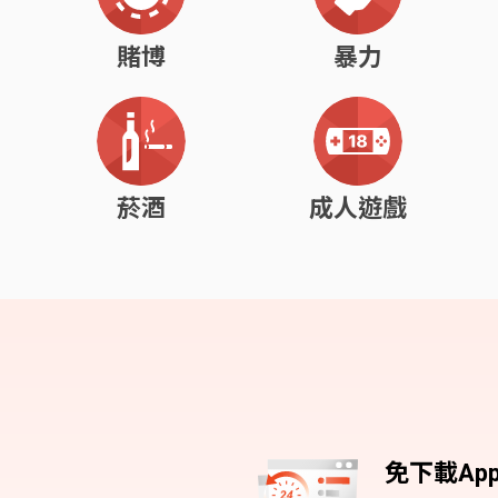
賭博
暴力
菸酒
成人遊戲
免下載Ap