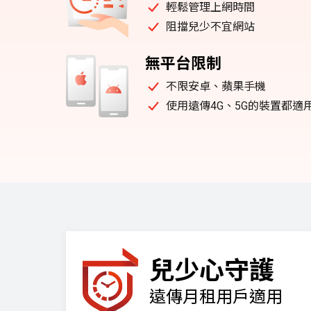
輕鬆管理上網時間
阻擋兒少不宜網站
無平台限制
不限安卓、蘋果手機
使用遠傳4G、5G的裝置都適
兒少心守護
遠傳月租用戶適用