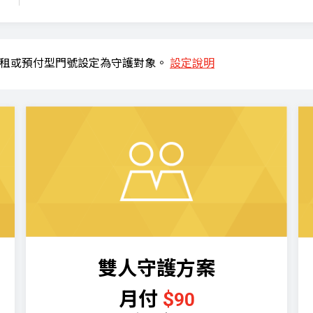
月租或預付型門號設定為守護對象。
設定說明
雙人
守護
方案
月付
$
90