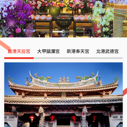
鹿港天后宮
大甲鎮瀾宮
新港奉天宮
北港武德宮