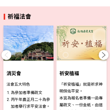
祈福法會
Previous
Next
消災會
祈安植福
法會五大特色
「祈安植福」就是祈求神
明保佑平安。
為參加者準備疏文
本宮為報名者準備一函專
丙午年農正月二十為參
屬疏文、一份金紙，由道
加者舉行求平安法會。