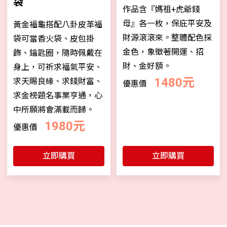
袋
作品含『媽祖+虎爺錢
母』各一枚，保庇平安及
黃金福龜搭配八卦皮革福
財源滾滾來。整體配色採
袋可當香火袋、皮包掛
金色，象徵著開運、招
飾、鑰匙圈，隨時佩戴在
財、金好額。
身上，可祈求福氣平安、
1480元
求天賜良緣、求錢財富、
優惠價
求金榜題名事業亨通，心
中所願將會滿載而歸。
1980元
優惠價
立即購買
立即購買