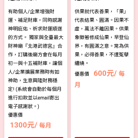
有助個人/企業增強財
供果就代表善果，「果」
運、補足財庫，同時感謝
代表結果、圓滿。因果不
神明庇佑、祈求財運順遂
虛，萬法不離因果。供果
的方式。 獨家與全臺最大
象徵著修成仙果，早登仙
財神廟『北港武德宮』合
界，有圓滿之意。常為供
作，訂購後廟方會在每月
果，必得善果，不遭冤孽
初一與十五補財庫，讓個
纏繞。
人/企業擴展業務時有如
600元/
每
優惠價
神助，生意興隆財務穩
月
定! (系統會自動於每個月
進行扣款並以email寄出
電子感謝狀。)
優惠價
1300元/
每月