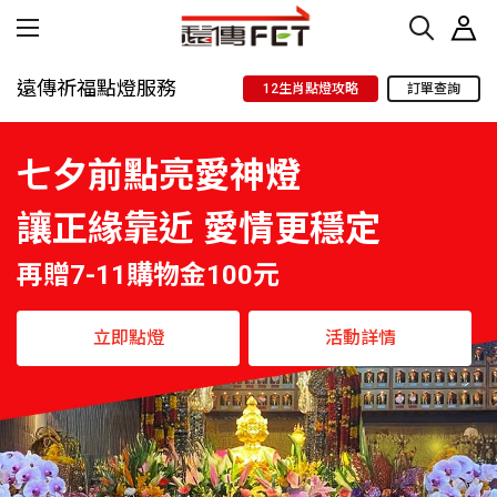
遠傳祈福點燈服務
12生肖點燈攻略
訂單查詢
七夕前點亮愛神燈
讓正緣靠近 愛情更穩定
再贈7-11購物金100元
立即點燈
活動詳情