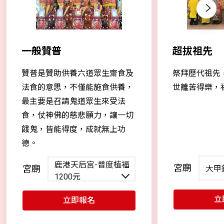
Next
一般贊普
超拔祖先
贊普是贊助供養六道眾生齋食及
祭拜歷代祖先
法食的意思，不僅能施食供養，
世離苦得樂，
最主要是召請鬼道眾生來受法
食，仗神佛的慈悲願力，讓一切
餓鬼，皆能得度，成就無上功
德。
鹿港天后宮-普度植福
宮廟
宮廟
大甲
1200元
立
立即報名