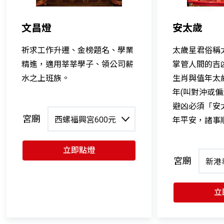
文昌燈
安太歲
祈求工作升遷、金榜題名、學業
太歲星君俗稱
精進，適用莘莘學子、領公司薪
掌管人間的吉
水之上班族。
生肖與值年太
年(叫對沖或偏
避凶必須「安
宮廟
西螺福興宮600元
年平安，諸事
立即點燈
宮廟
新港
立