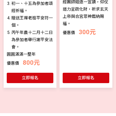
經團師姐逐一宣讀，仰仗
初一、十五為參加者頌
道力呈疏化財，祈求玄天
經祈福。
上帝與合宮眾神鑑納賜
贈送王禪老祖平安符一
福。
個。
300元
丙午年農十二月十二日
優惠價
為參加者舉行謝平安法
會。
圓圓滿滿一整年
800元
優惠價
立即報名
立即報名