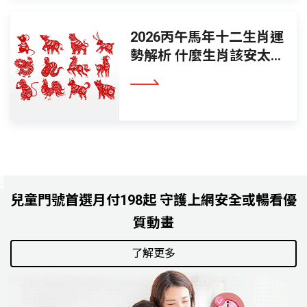
2026丙午馬年十二生肖運
勢解析 什麼生肖該安太
歲？怎麼點燈最有效？這
看更多
篇文章告訴
兒童門號首選月付198起 守護上網安全或暢看優
質動畫
了解更多