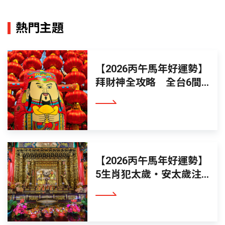
熱門主題
【2026丙午馬年好運勢】
拜財神全攻略 全台6間
必拜財神廟這樣拜最有效
看更多
【2026丙午馬年好運勢】
5生肖犯太歲‧安太歲注
意事項‧光明燈怎麼點才
看更多
有效‧線上點燈免出門免
排隊正夯