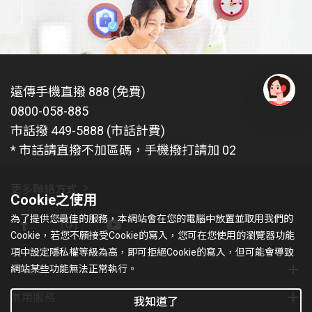
遠傳手機直撥 888 (免費)
0800-058-885
有
問
市話撥 449-5888 (市話計費)
題
* 市話請直撥不加區碼，手機撥打請加 02
找
愛
瑪
更多聯絡方式
Cookie之使用
為了提供您最佳的服務，本網站會在您的電腦中放置並取用我們的
Cookie，若您不願接受Cookie的寫入，您可在您使用的瀏覽器功能
項中設定隱私權等級為高，即可拒絕Cookie的寫入，但可能會導致
網站某些功能無法正常執行。
門號方案
常用服務
我知道了