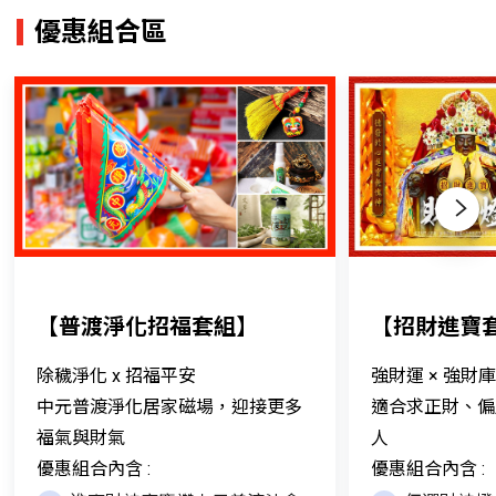
優惠組合區
Next
【普渡淨化招福套組】
【招財進寶
除穢淨化 x 招福平安
強財運 × 強財庫
中元普渡淨化居家磁場，迎接更多
適合求正財、偏
福氣與財氣
人
優惠組合內含 :
優惠組合內含 :