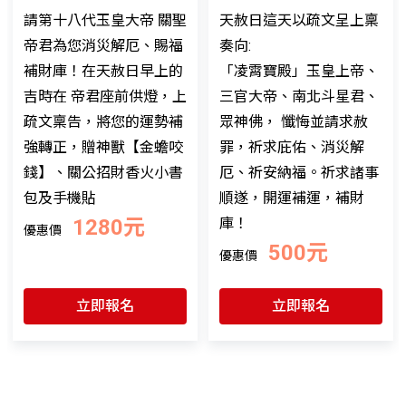
請第十八代玉皇大帝 關聖
天赦日這天以疏文呈上稟
帝君為您消災解厄、賜福
奏向:
補財庫！在天赦日早上的
「凌霄寶殿」玉皇上帝、
吉時在 帝君座前供燈，上
三官大帝、南北斗星君、
疏文稟告，將您的運勢補
眾神佛， 懺悔並請求赦
強轉正，贈神獸【金蟾咬
罪，祈求庇佑、消災解
錢】、關公招財香火小書
厄、祈安納福。祈求諸事
包及手機貼
順遂，開運補運，補財
1280元
庫！
優惠價
500元
優惠價
立即報名
立即報名