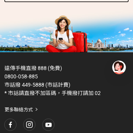
遠傳手機直撥 888 (免費)
0800-058-885
有
問
市話撥 449-5888 (市話計費)
題
* 市話請直撥不加區碼，手機撥打請加 02
找
愛
瑪
更多聯絡方式