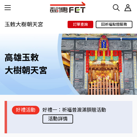
玉敕大樹朝天宮
訂單查詢
回祈福點燈服務
高雄玉敕
大樹朝天宮
好禮活動
好禮一：祈福普渡滿額贈活動
活動詳情