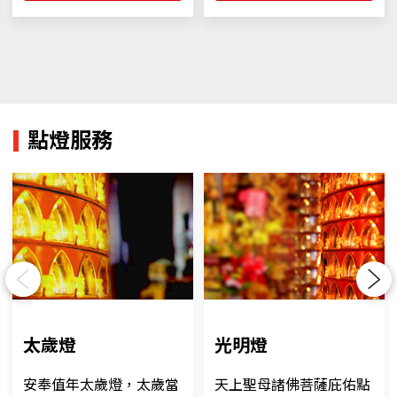
點燈服務
Previous
Next
太歲燈
光明燈
安奉值年太歲燈，太歲當
天上聖母諸佛菩薩庇佑點