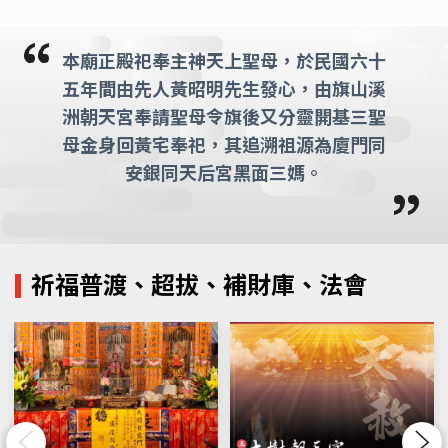
本廟正殿祀奉主神天上聖母，於民國六十
五年間由先人黃昭明先生發心，由旗山溪
洲朝天宮奉請聖母令旗後又分靈開基三聖
母金身回黃宅奉祀，其追溯祖源為廈門同
安銀同天后宮黑面三媽。
祈福普渡、超拔、補財庫、法會
Previous
Next