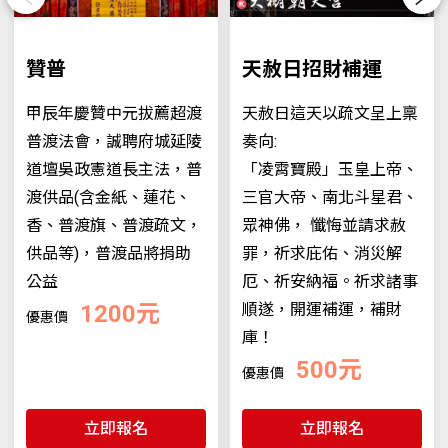
贊普
天赦日招財補運
甲辰年慶贊中元拔薦超渡
天赦日這天以疏文呈上稟
普渡法會，誠聘府城延陵
奏向:
道壇吳政憲道長主法，普
「凌霄寶殿」玉皇上帝、
渡供品(含金紙、蓮花、
三官大帝、南北斗星君、
香、普渡旗、普渡疏文，
眾神佛， 懺悔並請求赦
供品等)，普渡品將捐助
罪，祈求庇佑、消災解
公益
厄、祈安納福。祈求諸事
1200元
順遂，開運補運，補財
優惠價
庫！
500元
優惠價
立即報名
立即報名