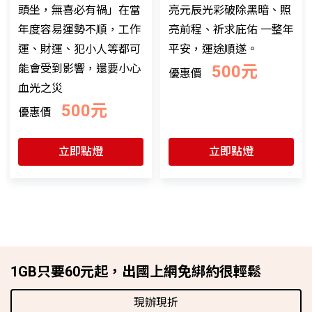
頭坐，無喜必有禍」在當
亮元辰光彩破除黑暗、照
年度容易運勢不順，工作
亮前程、祈求庇佑 一整年
運、財運、犯小人等都可
平安，運途順遂。
能會受到影響，還要小心
500元
優惠價
血光之災
500元
優惠價
立即點燈
立即點燈
1GB只要60元起，出國上網免綁約很輕鬆
現辦現折