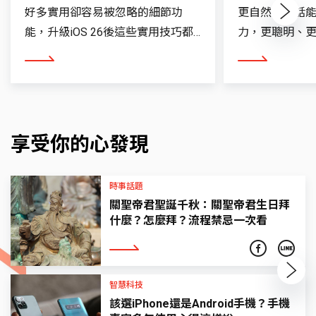
好多實用卻容易被忽略的細節功
更自然的對話
Next
能，升級iOS 26後這些實用技巧都
力，更聰明、更個
會了嗎？
看更多
看更多
享受你的心發現
時事話題
關聖帝君聖誕千秋：關聖帝君生日拜
什麼？怎麼拜？流程禁忌一次看
看更多
Next
智慧科技
該選iPhone還是Android手機？手機