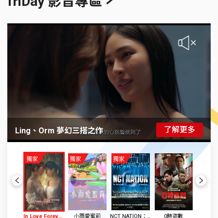
friDay 影音專區
了解更多
Ling、Orm 夢幻三搭之作
獨家
獨家
獨家
Previous
Next
In Love Forever 繪夢婚禮
小雨愛蜜莉
NCT NATION： To The World in Cinemas
0時盜數