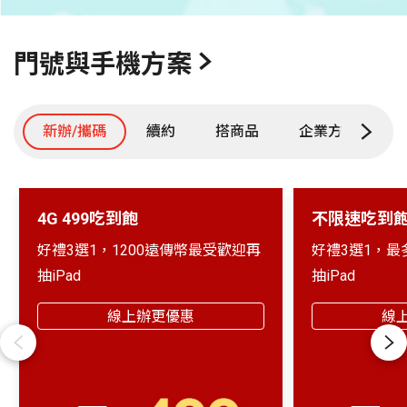
3
4
5
6
7
8
9
10
11
12
13
1
門號與手機方案
新辦/攜碼
續約
搭商品
企業方案
A
4G 499吃到飽
不限速吃到
好禮3選1，1200遠傳幣最受歡迎再
好禮3選1，最
抽iPad
抽iPad
線上辦更優惠
線
Previous
Next