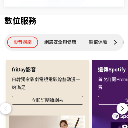
數位服務
影音娛樂
網路安全與健康
超值保險
數
friDay影音
遠傳Spotify
日韓獨家影劇電視電影綜藝動漫一
首次訂閱Prem
站滿足
費
立即訂閱追劇去
Previous
Next