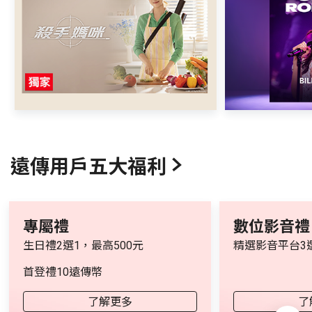
遠傳用戶五大福利
專屬禮
數位影音禮
生日禮2選1，最高500元
精選影音平台3
首登禮10遠傳幣
了解更多
了