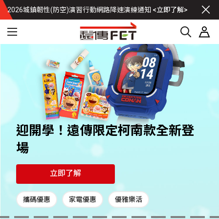
2026城鎮韌性(防空)演習行動網路降速演練通知
<立即了解>
迎開學！遠傳限定柯南款全新登
場
立即了解
攜碼優惠
家電優惠
優雅樂活