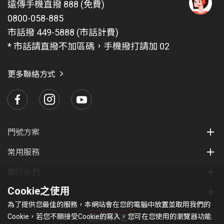
遠傳手機直撥 888 (免費)
0800-058-885
有
問
市話撥 449-5888 (市話計費)
題
* 市話請直撥不加區碼，手機撥打請加 02
找
愛
瑪
更多聯絡方式
門號方案
常用服務
關於我們
Cookie之使用
集團服務
為了提供您最佳的服務，本網站會在您的電腦中放置並取用我們的
Cookie，若您不願接受Cookie的寫入，您可在您使用的瀏覽器功能