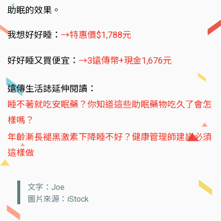
助眠的效果。
我想好好睡：
→特惠價$1,788元
好好睡又買便宜：
→3遠傳幣+現金1,676元
遠傳生活誌延伸閱讀：
睡不著就吃安眠藥？你知道這些助眠藥物吃久了會怎
樣嗎？
年齡漸長褪黑激素下降睡不好？健康管理師建議必須
這樣做
文字：Joe
圖片來源：iStock