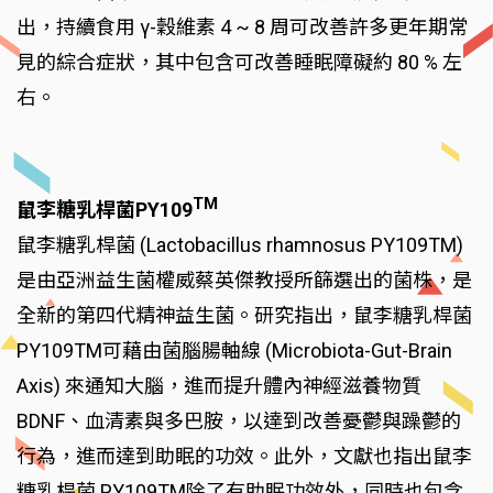
出，持續食用 γ-穀維素 4 ~ 8 周可改善許多更年期常
見的綜合症狀，其中包含可改善睡眠障礙約 80 % 左
右。
TM
鼠李糖乳桿菌PY109
鼠李糖乳桿菌 (Lactobacillus rhamnosus PY109TM)
是由亞洲益生菌權威蔡英傑教授所篩選出的菌株，是
全新的第四代精神益生菌。研究指出，鼠李糖乳桿菌
PY109TM可藉由菌腦腸軸線 (Microbiota-Gut-Brain
Axis) 來通知大腦，進而提升體內神經滋養物質
BDNF、血清素與多巴胺，以達到改善憂鬱與躁鬱的
行為，進而達到助眠的功效。此外，文獻也指出鼠李
糖乳桿菌 PY109TM除了有助眠功效外，同時也包含