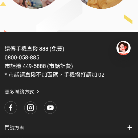
遠傳手機直撥 888 (免費)
0800-058-885
有
問
市話撥 449-5888 (市話計費)
題
* 市話請直撥不加區碼，手機撥打請加 02
找
愛
瑪
更多聯絡方式
門號方案