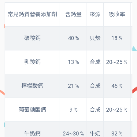
常見鈣質營養添加劑
含鈣量
來源
吸收率
碳酸鈣
40 %
貝殼
18 %
乳酸鈣
13 %
合成
20~25 %
檸檬酸鈣
21 %
合成
45 %
葡萄糖酸鈣
9 %
合成
20~25 %
牛奶鈣
24~30 %
牛奶
32 %