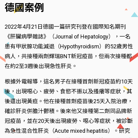
德國案例
2022年4月21日德國一篇研究刊登在國際知名期刊
《肝臟病學雜誌》（Journal of Hepatology），一名
患有甲狀腺功能減退（Hypothyroidism）的52歲男性
病人，共接種兩劑輝瑞BNT新冠疫苗，但兩次接種都
在約2至3週後出現急性肝炎。
根據外電報導，這名男子在接種首劑新冠疫苗約10天
後，出現噁心、疲勞、食慾不振以及搔癢等症狀，其
後還出現黃疸。他在接種首劑疫苗後25天入院治療，
確診肝炎併膽汁鬱積。後來他又接種第二劑同品牌新
冠疫苗，並在20天後出現疲勞、噁心等症狀，被診斷
為急性混合性肝炎（Acute mixed hepatitis）。研究