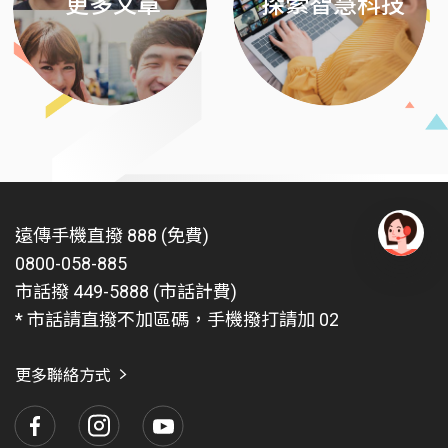
更多文章
探索智慧科技
遠傳手機直撥 888 (免費)
0800-058-885
有
問
市話撥 449-5888 (市話計費)
題
* 市話請直撥不加區碼，手機撥打請加 02
找
愛
瑪
更多聯絡方式