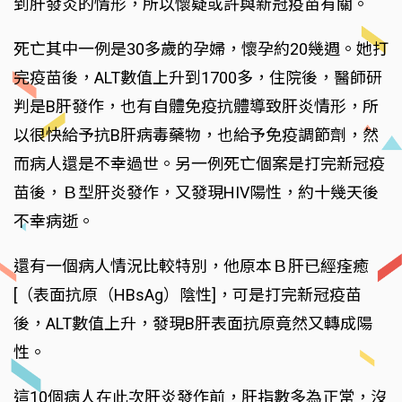
到肝發炎的情形，所以懷疑或許與新冠疫苗有關。
死亡其中一例是30多歲的孕婦，懷孕約20幾週。她打
完疫苗後，ALT數值上升到1700多，住院後，醫師研
判是B肝發作，也有自體免疫抗體導致肝炎情形，所
以很快給予抗B肝病毒藥物，也給予免疫調節劑，然
而病人還是不幸過世。另一例死亡個案是打完新冠疫
苗後，Ｂ型肝炎發作，又發現HIV陽性，約十幾天後
不幸病逝。
還有一個病人情況比較特別，他原本Ｂ肝已經痊癒
[（表面抗原（HBsAg）陰性]，可是打完新冠疫苗
後，ALT數值上升，發現B肝表面抗原竟然又轉成陽
性。
這10個病人在此次肝炎發作前，肝指數多為正常，沒