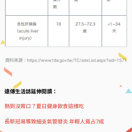
資料來源：https://www.fda.gov.tw/TC/siteList.aspx?sid=1571
遠傳生活誌延伸閱讀：
熱到沒胃口？夏日健身飲食這樣吃
長新冠易導致細支氣管發炎 年輕人竟占7成