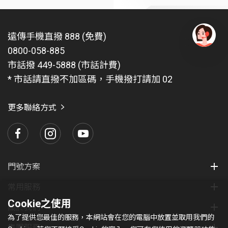
遠傳手機直撥 888 (免費)
0800-058-885
有
問
市話撥 449-5888 (市話計費)
題
* 市話請直撥不加區碼，手機撥打請加 02
找
愛
瑪
更多聯絡方式
門號方案
常用服務
Cookie之使用
關於我們
為了提供您最佳的服務，本網站會在您的電腦中放置並取用我們的
集團服務