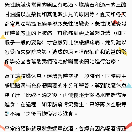
急性胰臟炎常見的原因有喝酒、膽結石和過高的三酸
甘油脂以及藥物和其他較少見的原因等。夏天和冬天
都常見酒精攝取過量導致急性胰臟炎，急性胰臟炎發
作時會嚴重的上腹痛，可能痛到需要彎起身體（如同
蝦子一般的姿勢）才會感到比較緩解疼痛，痛到難以
忍受而來醫院求診，造成的原因搭配抽血和適當的影
像學檢查會幫助我們確定診斷而後開始進行治療。
為了讓胰臟休息，建議暫時空腹一段時間，同時經由
靜脈點滴補充身體需要的水分和營養，等到胰臟休息
夠了肚子比較不通之後，再慢慢逐步從喝水開始恢復
進食，在過程中如果腹痛情況發生，只好再次空腹等
到不痛了之後再恢復逐步進食。
平常的預防就是避免過量飲酒，曾經有因為喝酒導致