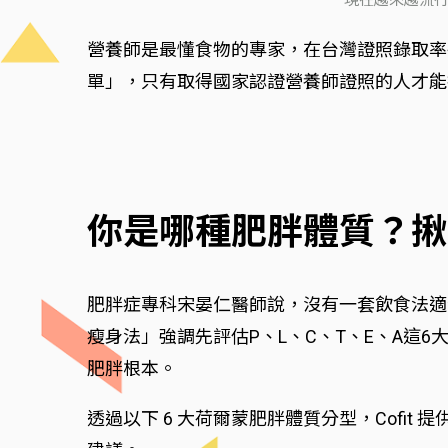
營養師是最懂食物的專家，在台灣證照錄取率
單」，只有取得國家認證營養師證照的人才能
你是哪種肥胖體質？揪
肥胖症專科宋晏仁醫師說，沒有一套飲食法適合
瘦身法」強調先評估P、L、C、T、E、A
肥胖根本。
透過以下 6 大荷爾蒙肥胖體質分型，Cof