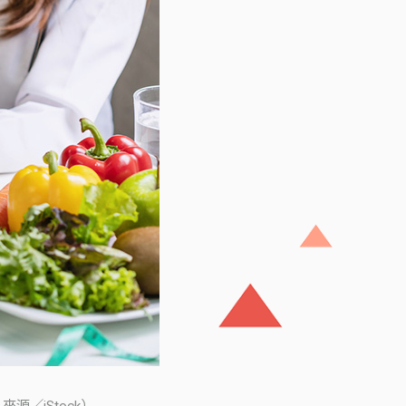
／iStock）