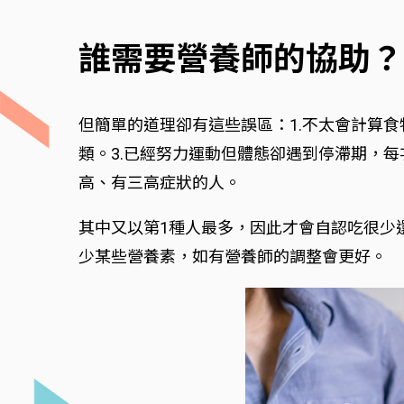
誰需要營養師的協助？
但簡單的道理卻有這些誤區：1.不太會計算
類。3.已經努力運動但體態卻遇到停滯期，
高、有三高症狀的人。
其中又以第1種人最多，因此才會自認吃很少
少某些營養素，如有營養師的調整會更好。