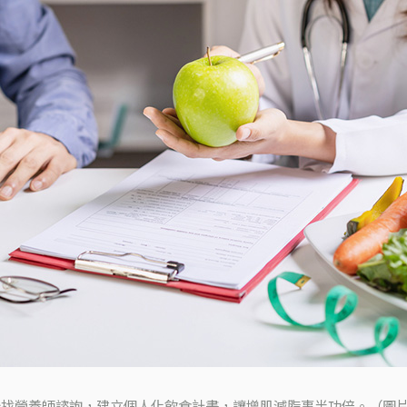
找營養師諮詢，建立個人化飲食計畫，讓增肌減脂事半功倍。（圖片來源