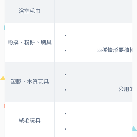
浴室毛巾
粉撲、粉餅、刷具
兩種情形要積極
塑膠、木質玩具
公用的
絨毛玩具