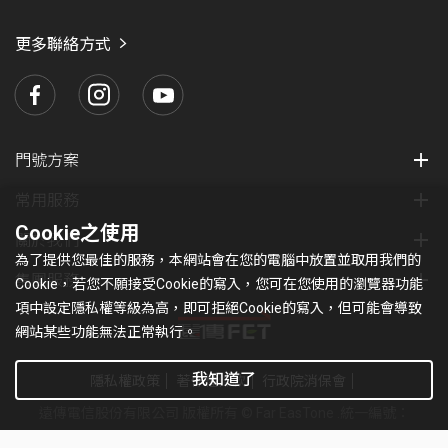
愛
瑪
更多聯絡方式
門號方案
常用服務
Cookie之使用
關於我們
為了提供您最佳的服務，本網站會在您的電腦中放置並取用我們的
集團服務
Cookie，若您不願接受Cookie的寫入，您可在您使用的瀏覽器功能
項中設定隱私權等級為高，即可拒絕Cookie的寫入，但可能會導致
網站某些功能無法正常執行。
我知道了
隱私權政策
著作權條款
行政院消保會
遠傳電信股份有限公司 版權所有 © Far EasTone
.統一編號：
97179430