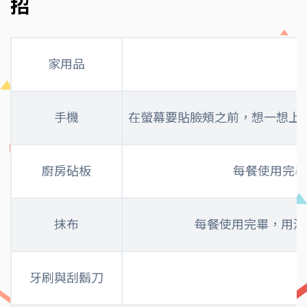
招
家用品
手機
在螢幕要貼臉頰之前，想一想上
廚房砧板
每餐使用完畢
抹布
每餐使用完畢，用滾
牙刷與刮鬍刀