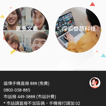
更多文章
探索智慧科技
遠傳手機直撥 888 (免費)
0800-058-885
有
問
市話撥 449-5888 (市話計費)
題
* 市話請直撥不加區碼，手機撥打請加 02
找