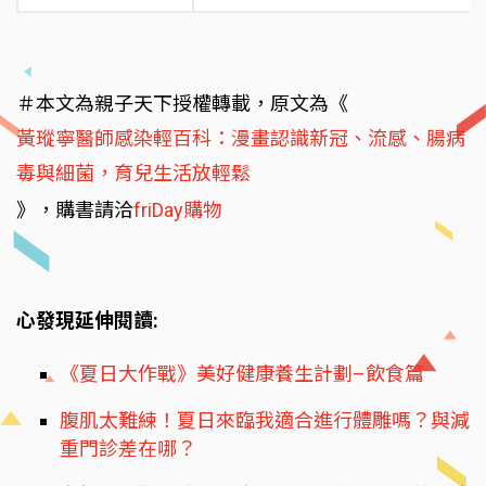
＃本文為親子天下授權轉載，原文為《
黃瑽寧醫師感染輕百科：漫畫認識新冠、流感、腸病
毒與細菌，育兒生活放輕鬆
》，購書請洽
friDay購物
心發現延伸閱讀:
《夏日大作戰》美好健康養生計劃–飲食篇
腹肌太難練！夏日來臨我適合進行體雕嗎？與減
重門診差在哪？