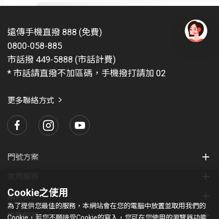
遠傳手機直撥 888 (免費)
0800-058-885
有
問
市話撥 449-5888 (市話計費)
題
* 市話請直撥不加區碼，手機撥打請加 02
找
愛
瑪
更多聯絡方式
門號方案
常用服務
Cookie之使用
關於我們
為了提供您最佳的服務，本網站會在您的電腦中放置並取用我們的
集團服務
Cookie，若您不願接受Cookie的寫入，您可在您使用的瀏覽器功能