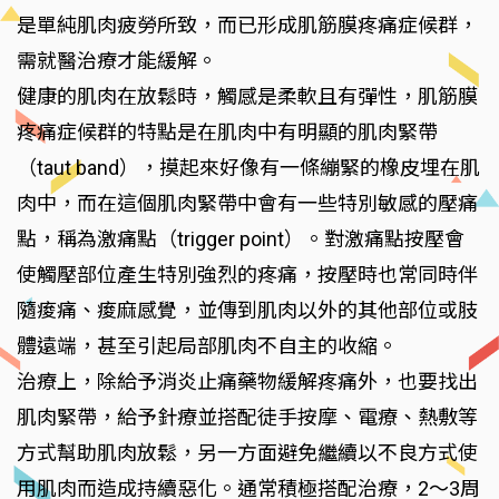
是單純肌肉疲勞所致，而已形成肌筋膜疼痛症候群，
需就醫治療才能緩解。
健康的肌肉在放鬆時，觸感是柔軟且有彈性，肌筋膜
疼痛症候群的特點是在肌肉中有明顯的肌肉緊帶
（taut band），摸起來好像有一條繃緊的橡皮埋在肌
肉中，而在這個肌肉緊帶中會有一些特別敏感的壓痛
點，稱為激痛點（trigger point）。對激痛點按壓會
使觸壓部位產生特別強烈的疼痛，按壓時也常同時伴
隨痠痛、痠麻感覺，並傳到肌肉以外的其他部位或肢
體遠端，甚至引起局部肌肉不自主的收縮。
治療上，除給予消炎止痛藥物緩解疼痛外，也要找出
肌肉緊帶，給予針療並搭配徒手按摩、電療、熱敷等
方式幫助肌肉放鬆，另一方面避免繼續以不良方式使
用肌肉而造成持續惡化。通常積極搭配治療，2～3周