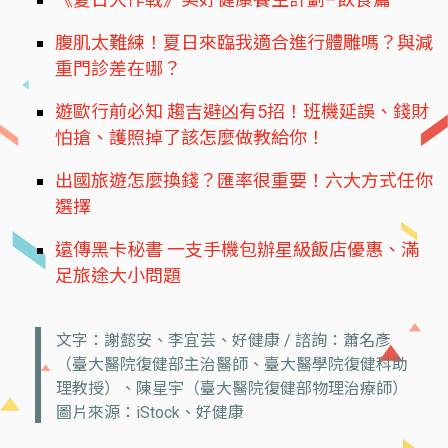
腹肌太難練！夏日來臨我適合進行體雕嗎？與減
重門診差在哪？
遊歐行前必知 趨吉避凶有5招！班機延誤、錢財
怕搶、護照掉了該怎麼做教給你！
出國旅遊怎麼換錢？匯率很重要！六大方式任你
選擇
遠傳黑卡秘書 一支手機包辦星級飯店優惠、滿
足旅途大小問題
文字：謝懿安、李宜芸、好健康 / 諮詢：蕭名彥
（臺大醫院復健部主治醫師、臺大醫學院復健科助
理教授）、陳星宇（臺大醫院復健部物理治療師）
圖片來源：iStock、好健康