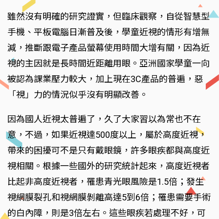
雖然沒有明確的研究證實，但臨床觀察，自從智慧型
手機、平板電腦日漸普及後，學童近視的情形有增無
減，推斷跟電子產品螢幕使用時間大增有關，因為近
視的主因就是長時間近距離用眼。亞洲國家學童一向
被認為課業壓力較大，加上現在3C產品的普遍，惡
「視」力的情況似乎沒有明顯改善。
因為國人近視太普遍了，久了大家習以為常也不在
意，不過，如果近視達500度以上，屬於高度近視，
帶來的困擾可不是只有戴眼鏡，許多眼疾都與高度近
視相關。根據一些國外的研究統計起來，高度近視者
比起非高度近視者，罹患青光眼風險是1.5倍；發生
視網膜裂孔和視網膜剝離高達5到6倍；罹患需要手術
的白內障，則是3倍左右。這些眼疾若處理不好，可