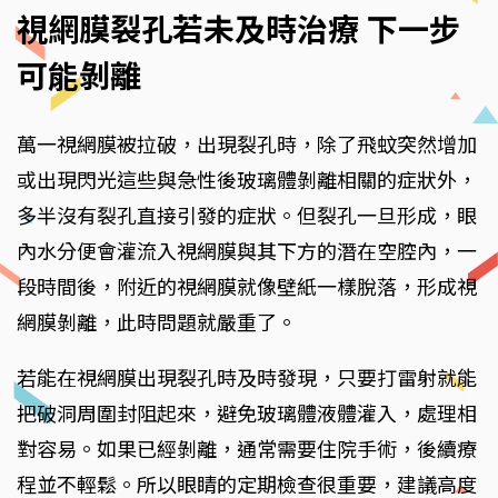
視網膜裂孔若未及時治療 下一步
可能剝離
萬一視網膜被拉破，出現裂孔時，除了飛蚊突然增加
或出現閃光這些與急性後玻璃體剝離相關的症狀外，
多半沒有裂孔直接引發的症狀。但裂孔一旦形成，眼
內水分便會灌流入視網膜與其下方的潛在空腔內，一
段時間後，附近的視網膜就像壁紙一樣脫落，形成視
網膜剝離，此時問題就嚴重了。
若能在視網膜出現裂孔時及時發現，只要打雷射就能
把破洞周圍封阻起來，避免玻璃體液體灌入，處理相
對容易。如果已經剝離，通常需要住院手術，後續療
程並不輕鬆。所以眼睛的定期檢查很重要，建議高度