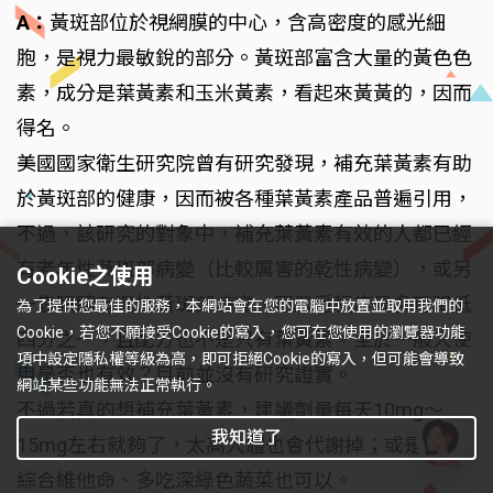
A：
黃斑部位於視網膜的中心，含高密度的感光細
胞，是視力最敏銳的部分。黃斑部富含大量的黃色色
素，成分是葉黃素和玉米黃素，看起來黃黃的，因而
得名。
美國國家衛生研究院曾有研究發現，補充葉黃素有助
於黃斑部的健康，因而被各種葉黃素產品普遍引用，
不過，該研究的對象中，補充葉黃素有效的人都已經
有老年性黃斑部病變（比較厲害的乾性病變），或另
Cookie之使用
一隻眼睛有濕性黃斑部病變，而嚴重程度最多可降低
為了提供您最佳的服務，本網站會在您的電腦中放置並取用我們的
Cookie，若您不願接受Cookie的寫入，您可在您使用的瀏覽器功能
四分之一，且配方也不是只有葉黃素。至於一般人使
項中設定隱私權等級為高，即可拒絕Cookie的寫入，但可能會導致
用是否也有效？目前並沒有研究證實。
網站某些功能無法正常執行。
不過若真的想補充葉黃素，建議劑量每天10mg～
我知道了
15mg左右就夠了，太高人體也會代謝掉；或是補充
有
綜合維他命、多吃深綠色蔬菜也可以。