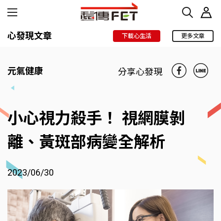
心發現文章
下載心生活
更多文章
元氣健康
分享心發現
小心視力殺手！ 視網膜剝
離、黃斑部病變全解析
2023/06/30