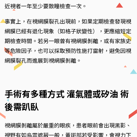
近視者一年至少要散瞳檢查一次。
事實上，在視網膜裂孔出現前，如果定期檢查發現視
網膜已經有退化現象（如格子狀變性），更應縮短定
期檢查時間。若另一眼曾有視網膜剝離，或有家族史
等危險因子，也可以採取預防性施打雷射，避免因視
網膜裂孔而進展到視網膜剝離。
手術有多種方式 灌氣體或矽油 術
後需趴臥
視網膜剝離屬於嚴重的眼疾，患者眼前會出現黑影、
視野有如烏雲遮蔽一般，黃斑部若受影響，會視力下