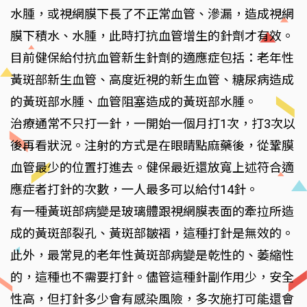
水腫，或視網膜下長了不正常血管、滲漏，造成視網
膜下積水、水腫，此時打抗血管增生的針劑才有效。
目前健保給付抗血管新生針劑的適應症包括：老年性
黃斑部新生血管、高度近視的新生血管、糖尿病造成
的黃斑部水腫、血管阻塞造成的黃斑部水腫。
治療通常不只打一針，一開始一個月打1次，打3次以
後再看狀況。注射的方式是在眼睛點麻藥後，從鞏膜
血管最少的位置打進去。健保最近還放寬上述符合適
應症者打針的次數，一人最多可以給付14針。
有一種黃斑部病變是玻璃體跟視網膜表面的牽拉所造
成的黃斑部裂孔、黃斑部皺褶，這種打針是無效的。
此外，最常見的老年性黃斑部病變是乾性的、萎縮性
的，這種也不需要打針。儘管這種針副作用少，安全
性高，但打針多少會有感染風險，多次施打可能還會