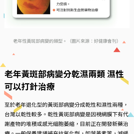
老年性黃斑部病變的類型。（圖片來源：好健康會刊）
老年黃斑部病變分乾濕兩類 濕性
可以打針治療
至於老年退化型的黃斑部病變分成乾性和濕性兩種，
台灣以乾性較多。乾性黃斑部病變是因視網膜下有代
謝產物的堆積或感光細胞萎縮，目前正在開發新藥治
療。一般保養建議補充抗氧化劑，如葉黃素等，減緩