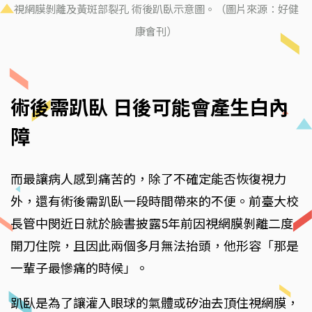
視網膜剝離及黃斑部裂孔 術後趴臥示意圖。（圖片來源：好健
康會刊）
術後需趴臥 日後可能會產生白內
障
而最讓病人感到痛苦的，除了不確定能否恢復視力
外，還有術後需趴臥一段時間帶來的不便。前臺大校
長管中閔近日就於臉書披露5年前因視網膜剝離二度
開刀住院，且因此兩個多月無法抬頭，他形容「那是
一輩子最慘痛的時候」。
趴臥是為了讓灌入眼球的氣體或矽油去頂住視網膜，