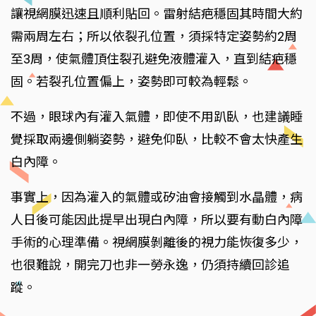
讓視網膜迅速且順利貼回。雷射結疤穩固其時間大約
需兩周左右；所以依裂孔位置，須採特定姿勢約2周
至3周，使氣體頂住裂孔避免液體灌入，直到結疤穩
固。若裂孔位置偏上，姿勢即可較為輕鬆。
不過，眼球內有灌入氣體，即使不用趴臥，也建議睡
覺採取兩邊側躺姿勢，避免仰臥，比較不會太快產生
白內障。
事實上，因為灌入的氣體或矽油會接觸到水晶體，病
人日後可能因此提早出現白內障，所以要有動白內障
手術的心理準備。視網膜剝離後的視力能恢復多少，
也很難說，開完刀也非一勞永逸，仍須持續回診追
蹤。