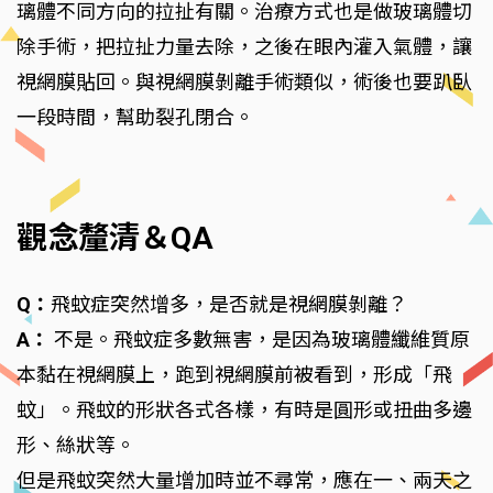
璃體不同方向的拉扯有關。治療方式也是做玻璃體切
除手術，把拉扯力量去除，之後在眼內灌入氣體，讓
視網膜貼回。與視網膜剝離手術類似，術後也要趴臥
一段時間，幫助裂孔閉合。
觀念釐清＆QA
Q：
飛蚊症突然增多，是否就是視網膜剝離？
A：
不是。飛蚊症多數無害，是因為玻璃體纖維質原
本黏在視網膜上，跑到視網膜前被看到，形成「飛
蚊」。飛蚊的形狀各式各樣，有時是圓形或扭曲多邊
形、絲狀等。
但是飛蚊突然大量增加時並不尋常，應在一、兩天之