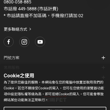
0800-058-885
有
問
市話撥 449-5888 (市話計費)
題
* 市話請直撥不加區碼，手機撥打請加 02
找
愛
瑪
更多聯絡方式
門號方案
常用服務
Cookie之使用
關於我們
為了提供您最佳的服務，本網站會在您的電腦中放置並取用我們的
集團服務
Cookie，若您不願接受Cookie的寫入，您可在您使用的瀏覽器功能
項中設定隱私權等級為高，即可拒絕Cookie的寫入，但可能會導致
網站某些功能無法正常執行。