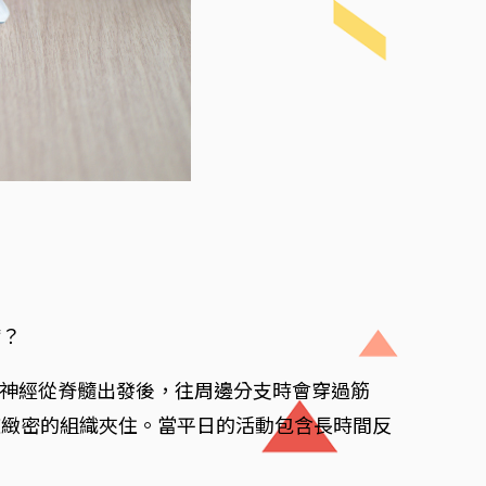
病？
人體的神經從脊髓出發後，往周邊分支時會穿過筋
被緻密的組織夾住。當平日的活動包含長時間反