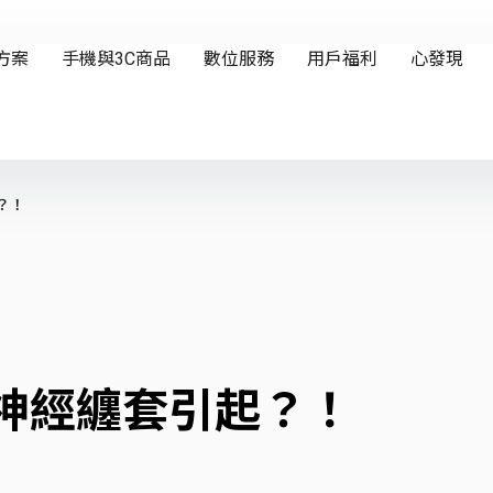
？！
是神經纏套引起？！