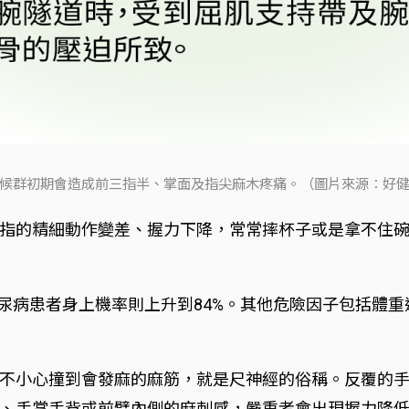
候群初期會造成前三指半、掌面及指尖麻木疼痛。（圖片來源：好
指的精細動作變差、握力下降，常常摔杯子或是拿不住
糖尿病患者身上機率則上升到84%。其他危險因子包括體
不小心撞到會發麻的麻筋，就是尺神經的俗稱。反覆的
、手掌手背或前臂內側的麻刺感，嚴重者會出現握力降