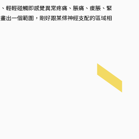
到、輕輕碰觸即感覺異常疼痛、脹痛、痠脹、緊
能畫出一個範圍，剛好跟某條神經支配的區域相