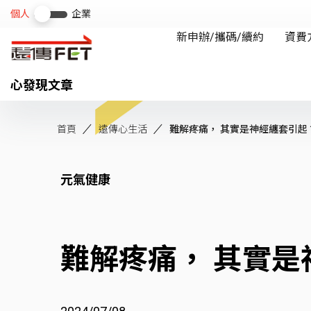
心發現文章
首頁
遠傳心生活
難解疼痛， 其實是神經纏套引起
元氣健康
難解疼痛， 其實