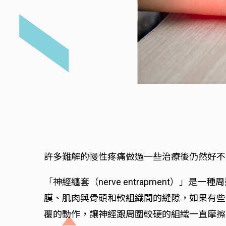
許多難解的慢性疼痛做過一些治療後仍然好不
「神經纏套（nerve entrapment
膜、肌肉與骨頭和軟組織間的縫隙，如果有些
覆的動作，讓神經跟周圍較硬的組織一直摩擦