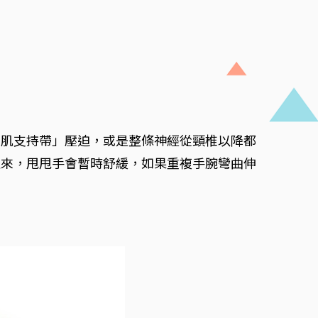
屈肌支持帶」壓迫，或是整條神經從頸椎以降都
過來，甩甩手會暫時舒緩，如果重複手腕彎曲伸