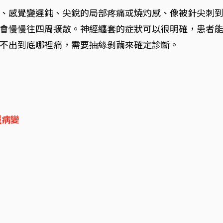
、感覺變遲鈍、尖銳的局部疼痛或燒灼感、像被針尖刺
會慢慢往四周擴散。神經纏套的症狀可以很明確，患者
不出到底哪裡痛，需要抽絲剝繭來確定診斷。
經病變