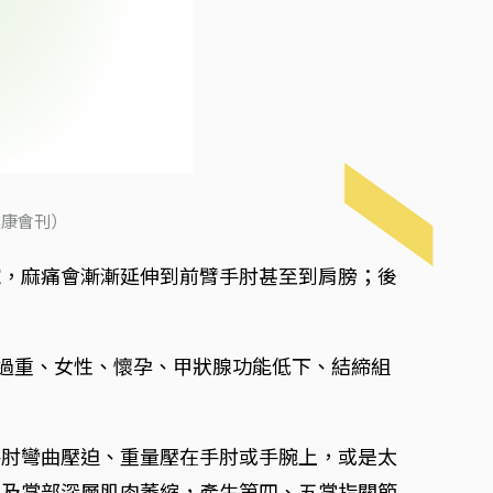
健康會刊）
碗，麻痛會漸漸延伸到前臂手肘甚至到肩膀；後
重過重、女性、懷孕、甲狀腺功能低下、結締組
手肘彎曲壓迫、重量壓在手肘或手腕上，或是太
低及掌部深層肌肉萎縮，產生第四、五掌指關節