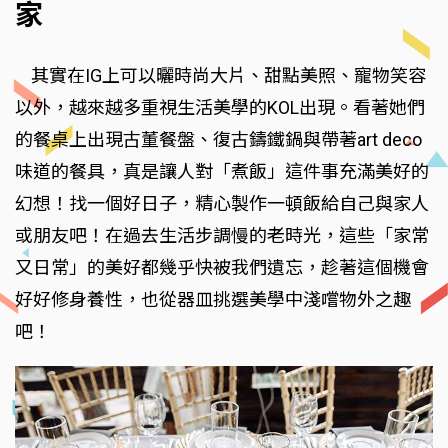
家
其實在IG上可以曬時尚大片、甜點美照、寵物笑容
以外，越來越多重視生活美學的KOL出現。看著她們
的餐桌上出現古董餐盤、復古鑄鐵鍋與帶著art deco
味道的餐具，真是讓人對「煮飯」這件事充滿美好的
幻想！找一個好日子，精心製作一頓飯給自己與家人
或朋友吧！在過去生活步調慢的老時光，這些「家常
又日常」的美好都幾乎快被我們遺忘，趁著這個機會
好好修身養性，也從器皿挑選美學中淺嚐物外之趣
吧！