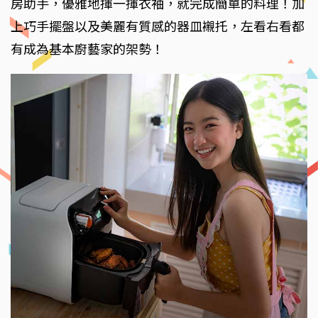
房助手，優雅地揮一揮衣袖，就完成簡單的料理！加
上巧手擺盤以及美麗有質感的器皿襯托，左看右看都
有成為基本廚藝家的架勢！