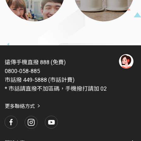
遠傳手機直撥 888 (免費)
0800-058-885
有
問
市話撥 449-5888 (市話計費)
題
* 市話請直撥不加區碼，手機撥打請加 02
找
愛
瑪
更多聯絡方式