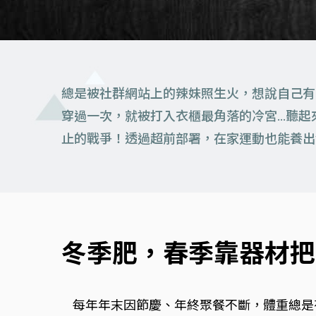
總是被社群網站上的辣妹照生火，想說自己有
穿過一次，就被打入衣櫃最角落的冷宮…聽起
止的戰爭！透過超前部署，在家運動也能養出
冬季肥，春季靠器材把
每年年末因節慶、年終聚餐不斷，體重總是