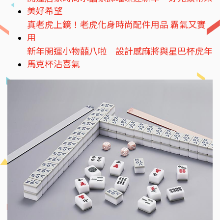
美好希望
真老虎上鏡！老虎化身時尚配件用品 霸氣又實
用
新年開運小物囍八啦 設計感麻將與星巴杯虎年
馬克杯沾喜氣