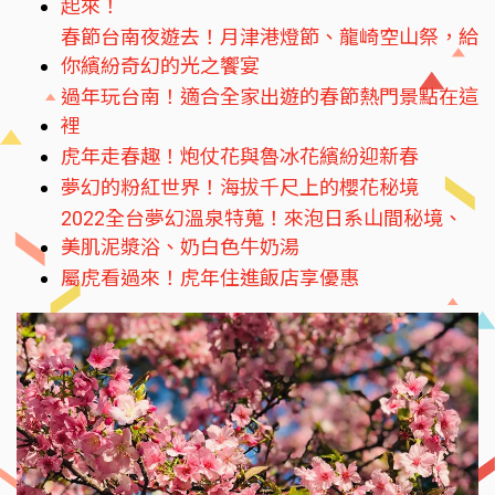
起來！
春節台南夜遊去！月津港燈節、龍崎空山祭，給
你繽紛奇幻的光之饗宴
過年玩台南！適合全家出遊的春節熱門景點在這
裡
虎年走春趣！炮仗花與魯冰花繽紛迎新春
夢幻的粉紅世界！海拔千尺上的櫻花秘境
2022全台夢幻溫泉特蒐！來泡日系山間秘境、
美肌泥漿浴、奶白色牛奶湯
屬虎看過來！虎年住進飯店享優惠