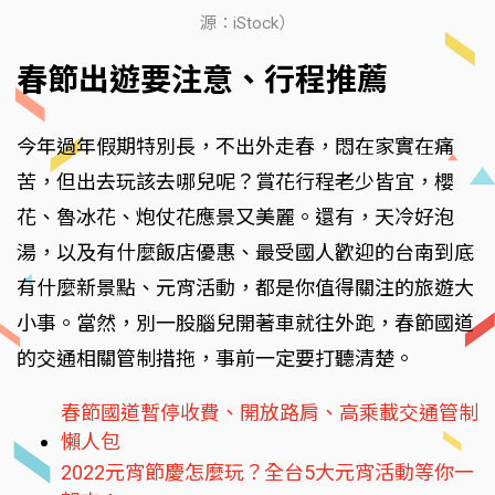
源：iStock）
春節出遊要注意、行程推薦
今年過年假期特別長，不出外走春，悶在家實在痛
苦，但出去玩該去哪兒呢？賞花行程老少皆宜，櫻
花、魯冰花、炮仗花應景又美麗。還有，天冷好泡
湯，以及有什麼飯店優惠、最受國人歡迎的台南到底
有什麼新景點、元宵活動，都是你值得關注的旅遊大
小事。當然，別一股腦兒開著車就往外跑，春節國道
的交通相關管制措拖，事前一定要打聽清楚。
春節國道暫停收費、開放路肩、高乘載交通管制
懶人包
2022元宵節慶怎麼玩？全台5大元宵活動等你一