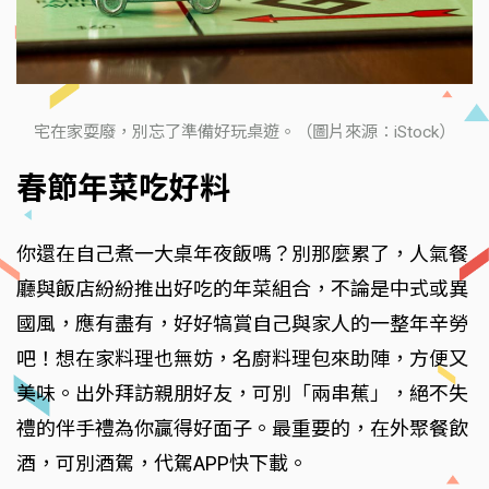
宅在家耍廢，別忘了準備好玩桌遊。（圖片來源：iStock）
春節年菜吃好料
你還在自己煮一大桌年夜飯嗎？別那麼累了，人氣餐
廳與飯店紛紛推出好吃的年菜組合，不論是中式或異
國風，應有盡有，好好犒賞自己與家人的一整年辛勞
吧！想在家料理也無妨，名廚料理包來助陣，方便又
美味。出外拜訪親朋好友，可別「兩串蕉」，絕不失
禮的伴手禮為你贏得好面子。最重要的，在外聚餐飲
酒，可別酒駕，代駕APP快下載。