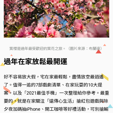
賞櫻是過年最受歡迎的賞花之旅。（圖片來源：布蘭達）
過年在家放鬆最開運
好不容易放大假，宅在家最輕鬆，盡情放空最逍遙
了。值得一追的7部戲劇清單、在家玩耍的10大提
案，以及「2021最佳手機」一次整理給你參考。最重
要的，就是在家關注「遠傳心生活」搶紅包遊戲與除
夕夜加碼抽iPhone、開工咖啡等好禮活動，可別搶輸