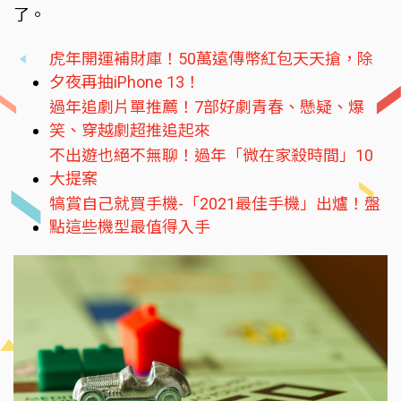
了。
虎年開運補財庫！50萬遠傳幣紅包天天搶，除
夕夜再抽iPhone 13！
過年追劇片單推薦！7部好劇青春、懸疑、爆
笑、穿越劇超推追起來
不出遊也絕不無聊！過年「微在家殺時間」10
大提案
犒賞自己就買手機-「2021最佳手機」出爐！盤
點這些機型最值得入手