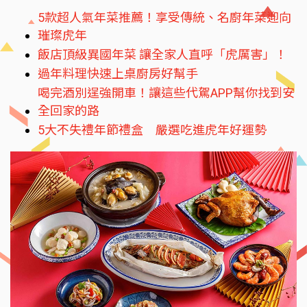
5款超人氣年菜推薦！享受傳統、名廚年菜迎向
璀璨虎年
飯店頂級異國年菜 讓全家人直呼「虎厲害」！
過年料理快速上桌廚房好幫手
喝完酒別逞強開車！讓這些代駕APP幫你找到安
全回家的路
5大不失禮年節禮盒 嚴選吃進虎年好運勢