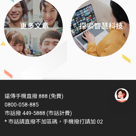
更多文章
探索智慧科技
遠傳手機直撥 888 (免費)
0800-058-885
有
問
市話撥 449-5888 (市話計費)
題
* 市話請直撥不加區碼，手機撥打請加 02
找
愛
瑪