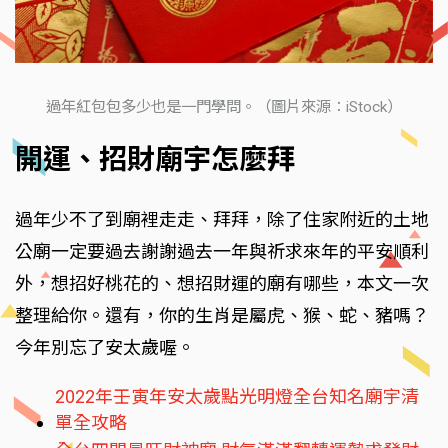
過年紅包包多少也是一門學問。（圖片來源：iStock）
開運、招財廟宇怎麼拜
過年少不了到廟裡走走、拜拜，除了住家附近的土地
公廟一定要過去謝謝過去一年與祈求來年的平安順利
外，想招好桃花的、想招財運的廟有哪些，本文一次
整理給你。還有，你的生肖是屬虎、猴、蛇、豬嗎？
今年別忘了安太歲喔。
2022年壬寅年安太歲點光明燈全台知名廟宇清
單全攻略