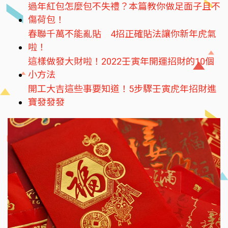
過年紅包怎麼包不失禮？本篇教你做足面子且不
傷荷包！
春聯千萬不能亂貼 4招正確貼法讓你新年虎氣
啦！
這樣做發大財啦！2022壬寅年開運招財的10個
小方法
開工大吉這些事要知道！5步驟壬寅虎年招財進
寶發發發