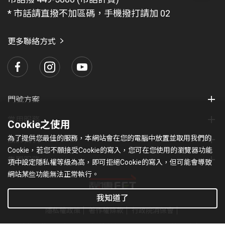
題
* 市話請直撥不加區碼，手機撥打請加 02
找
愛
瑪
更多聯絡方式
門號方案
常用服務
Cookie之使用
為了提供您最佳的服務，本網站會在您的電腦中放置並取用我們的
關於我們
Cookie，若您不願接受Cookie的寫入，您可在您使用的瀏覽器功能
集團服務
項中設定隱私權等級為高，即可拒絕Cookie的寫入，但可能會導致
網站某些功能無法正常執行。
我知道了
隱私權政策
著作權條款
行政院消保會