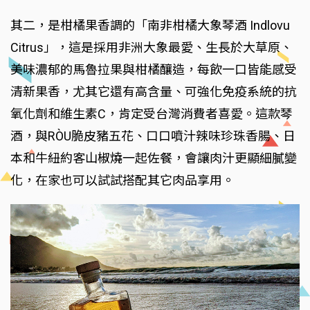
其二，是柑橘果香調的「南非柑橘大象琴酒 Indlovu
Citrus」，這是採用非洲大象最愛、生長於大草原、
美味濃郁的馬魯拉果與柑橘釀造，每飲一口皆能感受
清新果香，尤其它還有高含量、可強化免疫系統的抗
氧化劑和維生素C，肯定受台灣消費者喜愛。這款琴
酒，與RÒU脆皮豬五花、口口噴汁辣味珍珠香腸、日
本和牛紐約客山椒燒一起佐餐，會讓肉汁更顯細膩變
化，在家也可以試試搭配其它肉品享用。