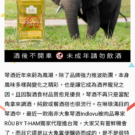
琴酒近年來蔚為風潮，除了品牌強力推波助瀾，本身
風味多樣與變化之精彩，也是讓它成為酒界寵兒之
因。且因製酒食材品質愈見優良，琴酒不再只是當配
角拿來調酒，純飲或餐酒搭也很流行。在琳琅滿目的
琴酒中，最近一款南非大象琴酒Indlovu被肉品專家
RÒU BY T-HAM獨家代理進台灣，大家又有嘗鮮機會
了，而且它還是以大象糞便釀造而成的，是不是很特