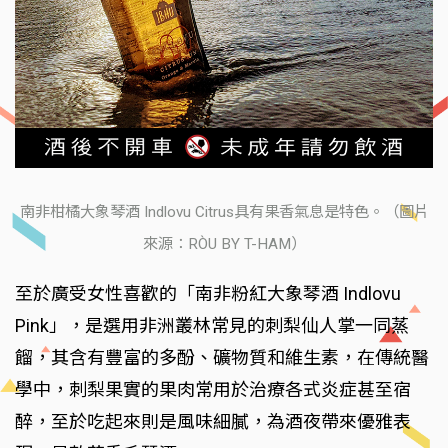
南非柑橘大象琴酒 Indlovu Citrus具有果香氣息是特色。（圖片
來源：RÒU BY T-HAM）
至於廣受女性喜歡的「南非粉紅大象琴酒 Indlovu
Pink」，是選用非洲叢林常見的刺梨仙人掌一同蒸
餾，其含有豐富的多酚、礦物質和維生素，在傳統醫
學中，刺梨果實的果肉常用於治療各式炎症甚至宿
醉，至於吃起來則是風味細膩，為酒夜帶來優雅表