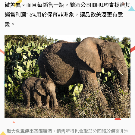
微差異。而且每銷售一瓶，釀酒公司IBHU均會捐贈其
銷售利潤15%用於保育非洲象，讓品飲美酒更有意
義。
取大象糞便來蒸餾釀酒，銷售所得也會取部分回饋於保育非洲