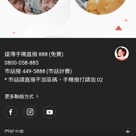
遠傳手機直撥 888 (免費)
0800-058-885
有
問
市話撥 449-5888 (市話計費)
題
* 市話請直撥不加區碼，手機撥打請加 02
找
愛
瑪
更多聯絡方式
門號方案