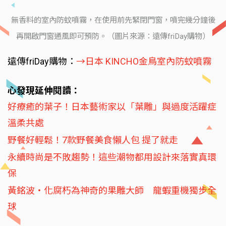
無香料的室內防蚊噴霧，在使用前先緊閉門窗，噴完幾分鐘後
再開啟門窗通風即可預防。（圖片來源：遠傳friDay購物）
遠傳friDay購物：
→日本 KINCHO金鳥室內防蚊噴霧
心發現延伸閱讀：
好療癒的葉子！日本藝術家以「葉雕」與過度活躍症
溫柔共處
野餐好輕鬆！7款野餐美食懶人包 提了就走
永續時尚是不敗趨勢！這些潮物都用設計來落實真環
保
黃銘波‧化腐朽為神奇的果雕大師 龍蝦重機獨步全
球