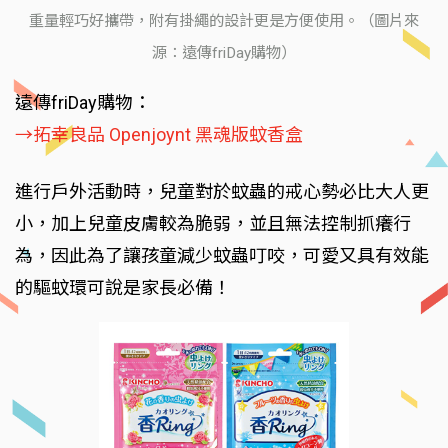
重量輕巧好攜帶，附有掛繩的設計更是方便使用。（圖片來
源：遠傳friDay購物）
遠傳friDay購物：
→拓幸良品 Openjoynt 黑魂版蚊香盒
進行戶外活動時，兒童對於蚊蟲的戒心勢必比大人更
小，加上兒童皮膚較為脆弱，並且無法控制抓癢行
為，因此為了讓孩童減少蚊蟲叮咬，可愛又具有效能
的驅蚊環可說是家長必備！