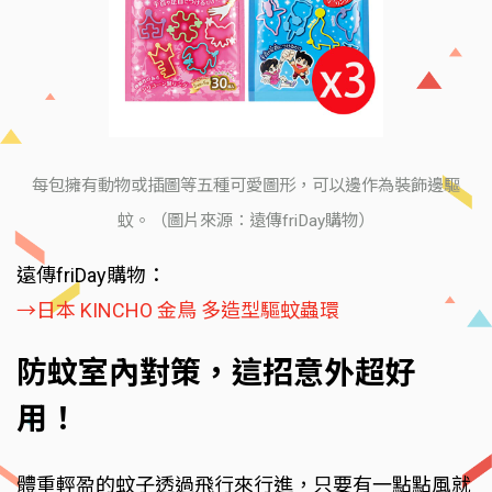
每包擁有動物或插圖等五種可愛圖形，可以邊作為裝飾邊驅
蚊。（圖片來源：遠傳friDay購物）
遠傳friDay購物：
→日本 KINCHO 金鳥 多造型驅蚊蟲環
防蚊室內對策，這招意外超好
用！
體重輕盈的蚊子透過飛行來行進，只要有一點點風就