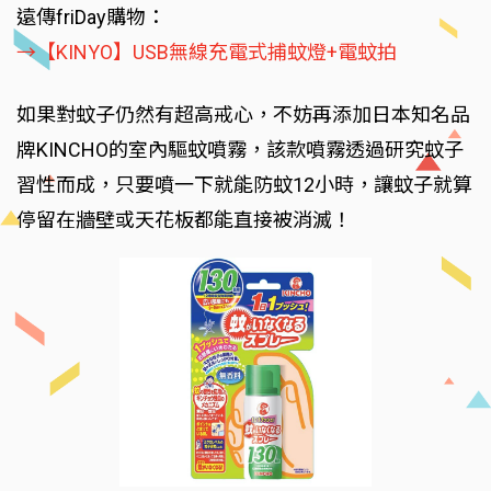
遠傳friDay購物：
→【KINYO】USB無線充電式捕蚊燈+電蚊拍
如果對蚊子仍然有超高戒心，不妨再添加日本知名品
牌KINCHO的室內驅蚊噴霧，該款噴霧透過研究蚊子
習性而成，只要噴一下就能防蚊12小時，讓蚊子就算
停留在牆壁或天花板都能直接被消滅！