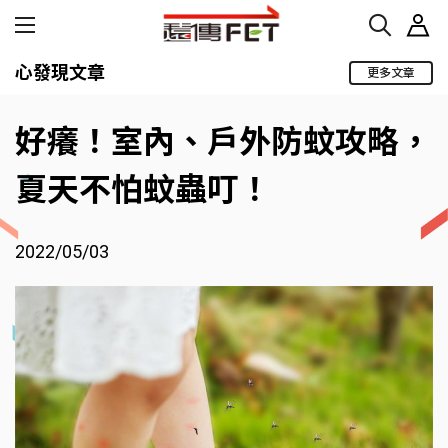
心發現文章
更多文章
好癢！室內、戶外防蚊攻略，
夏天不怕蚊蟲叮！
2022/05/03