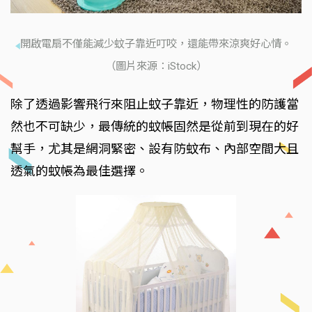
開啟電扇不僅能減少蚊子靠近叮咬，還能帶來涼爽好心情。
（圖片來源：iStock）
除了透過影響飛行來阻止蚊子靠近，物理性的防護當
然也不可缺少，最傳統的蚊帳固然是從前到現在的好
幫手，尤其是網洞緊密、設有防蚊布、內部空間大且
透氣的蚊帳為最佳選擇。