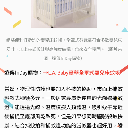
組裝便利好拆洗的嬰兒床蚊帳，全罩式剪裁能符合多數嬰兒床
尺寸，加上夾式設計與高強度結構，帶來安全穩固。（圖片來
源：遠傳friDay購物）
遠傳friDay購物：
→L.A. Baby豪華全罩式嬰兒床蚊帳
當然，物理性防護也要加入科技的協助，市面上捕蚊
燈款式種類多元，一般居家最廣泛使用的光觸媒捕蚊
燈，能透過光線、溫度模擬人類體溫，吸引蚊子靠近
後捕捉至底部風乾致死，但是如果想同時體驗殺蚊快
感，結合捕蚊拍和捕蚊燈功能的滅蚊器也超好用，睡