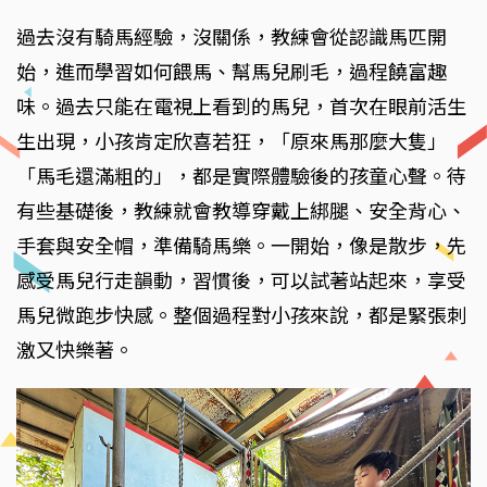
過去沒有騎馬經驗，沒關係，教練會從認識馬匹開
始，進而學習如何餵馬、幫馬兒刷毛，過程饒富趣
味。過去只能在電視上看到的馬兒，首次在眼前活生
生出現，小孩肯定欣喜若狂，「原來馬那麼大隻」
「馬毛還滿粗的」，都是實際體驗後的孩童心聲。待
有些基礎後，教練就會教導穿戴上綁腿、安全背心、
手套與安全帽，準備騎馬樂。一開始，像是散步，先
感受馬兒行走韻動，習慣後，可以試著站起來，享受
馬兒微跑步快感。整個過程對小孩來說，都是緊張刺
激又快樂著。