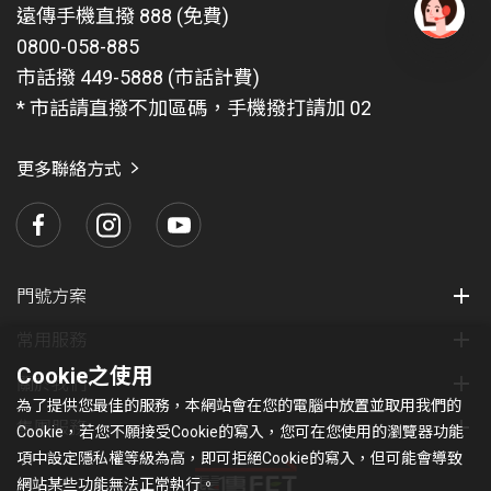
遠傳手機直撥 888 (免費)
0800-058-885
有
問
市話撥 449-5888 (市話計費)
題
* 市話請直撥不加區碼，手機撥打請加 02
找
愛
瑪
更多聯絡方式
門號方案
常用服務
Cookie之使用
關於我們
為了提供您最佳的服務，本網站會在您的電腦中放置並取用我們的
集團服務
Cookie，若您不願接受Cookie的寫入，您可在您使用的瀏覽器功能
項中設定隱私權等級為高，即可拒絕Cookie的寫入，但可能會導致
網站某些功能無法正常執行。