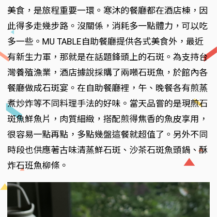
美食，是旅程重要一環。寒沐的餐廳都在酒店棟，因
此得多走幾步路。沒關係，消耗多一點體力，可以吃
多一些。MU TABLE自助餐廳提供各式美食外，最近
有新生力軍，那就是在話題鋒頭上的石斑。為支持台
灣養殖漁業，酒店據說採購了兩噸石斑魚，於館內各
餐廳做成石斑宴。在自助餐廳裡，午、晚餐各有煎蒸
煮炒炸等不同料理手法的好味。當天品嘗的是現煎石
斑魚鮮魚片，肉質細緻，搭配煎得焦香的魚皮享用，
很容易一點再點，多點幾盤這餐就超值了。另外不同
時段也供應著古味清蒸鮮石斑、沙茶石斑魚頭鍋、酥
炸石班魚柳條。