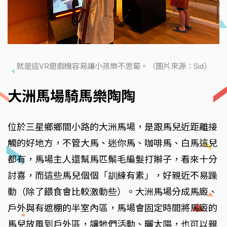
就是這VR遊戲機容易讓小孩樂不思蜀。（圖片來源：Sid）
大洲馬場騎馬樂陶陶
位於三星鄉鄉間小路的大洲馬場，是跟馬兒近距離接
觸的好地方，不管大馬、迷你馬、咖啡馬、白馬這兒
都有，馬場主人還幫馬匹鬃毛編髮打辮子，看來十分
討喜，而這些馬兒個個「訓練有素」，好親近不易躁
動（除了餵食會比較激動些）。大洲馬場分成馬廄、
戶外與有遮棚的半室內區，馬場會固定時間將馬廄的
馬兒放風到戶外區，讓牠們活動、曬太陽，也可以親