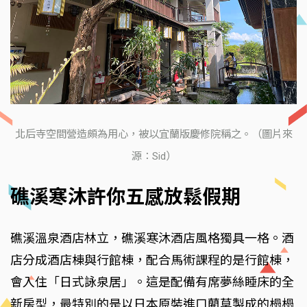
北后寺空間營造頗為用心，被以宜蘭版慶修院稱之。（圖片來
源：Sid）
礁溪寒沐許你五感放鬆假期
礁溪溫泉酒店林立，礁溪寒沐酒店風格獨具一格。酒
店分成酒店棟與行館棟，配合馬術課程的是行館棟，
會入住「日式詠泉居」。這是配備有席夢絲睡床的全
新房型，最特別的是以日本原裝進口藺草製成的榻榻