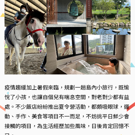
疫情趨緩加上暑假來臨，規劃一趟島內小旅行，既愉
悅了小孩，也讓自個兒有喘息空間，對老對少都有益
處。不少飯店紛紛推出夏令營活動，都頗吸眼球，運
動、手作、美食等項目不一而足，不妨挑平日鮮少會
接觸的項目，為生活經歷加些風味，日後肯定回憶不