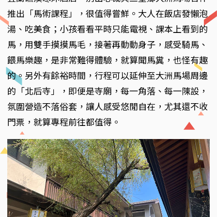
推出「馬術課程」，很值得嘗鮮。大人在飯店發懶泡
湯、吃美食；小孩看看平時只能電視、課本上看到的
馬，用雙手摸摸馬毛，接著再動動身子，感受騎馬、
餵馬樂趣，是非常難得體驗，就算聞馬糞，也怪有趣
的。另外有餘裕時間，行程可以延伸至大洲馬場周邊
的「北后寺」，即便是寺廟，每一角落、每一陳設，
氛圍營造不落俗套，讓人感受悠閒自在，尤其還不收
門票，就算專程前往都值得。