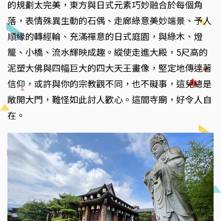
的規劃太完美，東方與日式元素巧妙融合於每個角
落，表情殊異生動的石偶、走廊綠意美妙端景、予人
順緣的轉經輪、充滿禪意的日式庭園，與綠木、燈
籠、小橋、流水輝映成趣。縱使走進大殿，5尺高的
泥塑大佛與四幅巨大的四大天王畫像，堅定地傳達著
信仰，或許與你的宗教觀不同，也不礙事，這兒總是
敞開大門，難怪如此討人歡心。這間寺廟，好令人自
在。