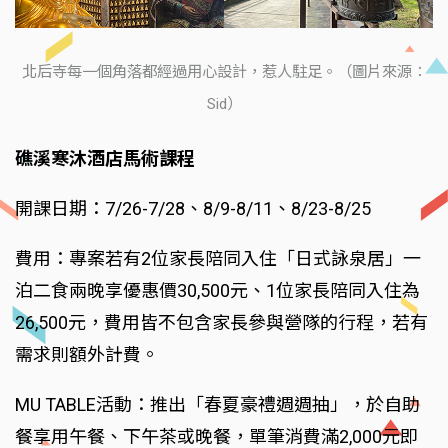
北后寺每一個角落都經過用心設計，惹人駐足。（圖片來源：
Sid）
礁溪寒沐酒店馬術課程
開課日期：7/26-7/28、8/9-8/11、8/23-8/25
費用：專案若有2位家長陪同入住「日式詠泉居」一
泊二食兩晚享優惠價30,500元、1位家長陪同入住為
26,500元，費用皆不包含家長參與營隊的行程，若有
需求則額外計費。
MU TABLE活動：推出「春夏豪禮週週抽」，於自助
餐享用午餐、下午茶或晚餐，單筆消費滿2,000元即