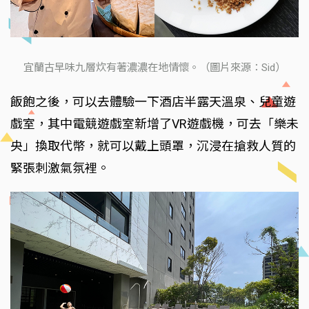
宜蘭古早味九層炊有著濃濃在地情懷。（圖片來源：Sid）
飯飽之後，可以去體驗一下酒店半露天溫泉、兒童遊
戲室，其中電競遊戲室新增了VR遊戲機，可去「樂未
央」換取代幣，就可以戴上頭罩，沉浸在搶救人質的
緊張刺激氣氛裡。