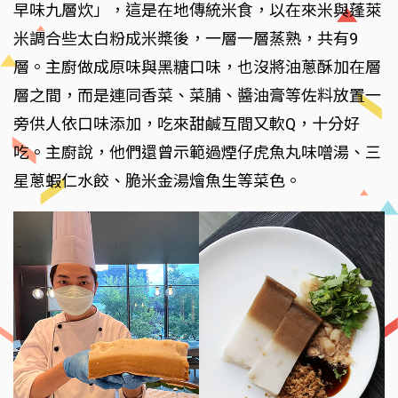
早味九層炊」，這是在地傳統米食，以在來米與蓬萊
米調合些太白粉成米槳後，一層一層蒸熟，共有9
層。主廚做成原味與黑糖口味，也沒將油蔥酥加在層
層之間，而是連同香菜、菜脯、醬油膏等佐料放置一
旁供人依口味添加，吃來甜鹹互間又軟Q，十分好
吃。主廚說，他們還曾示範過煙仔虎魚丸味噌湯、三
星蔥蝦仁水餃、脆米金湯燴魚生等菜色。