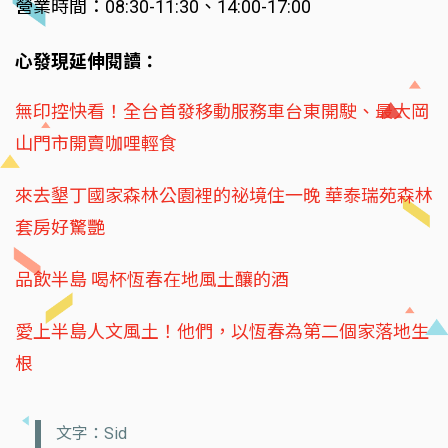
營業時間：08:30-11:30、14:00-17:00
心發現延伸閱讀：
無印控快看！全台首發移動服務車台東開駛、最大岡
山門市開賣咖哩輕食
來去墾丁國家森林公園裡的祕境住一晚 華泰瑞苑森林
套房好驚艷
品飲半島 喝杯恆春在地風土釀的酒
愛上半島人文風土！他們，以恆春為第二個家落地生
根
文字：Sid