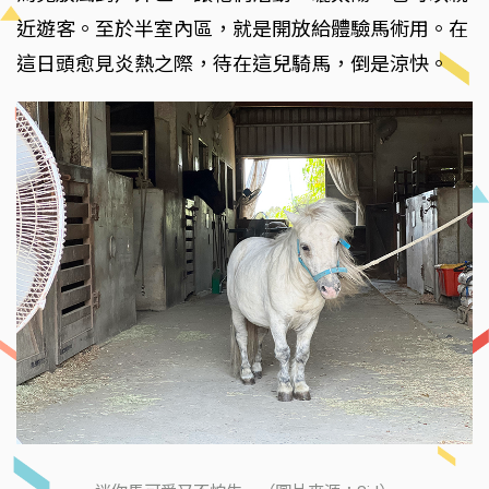
近遊客。至於半室內區，就是開放給體驗馬術用。在
這日頭愈見炎熱之際，待在這兒騎馬，倒是涼快。