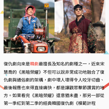
復仇劇向來是
韓劇
最擅長及知名的劇種之一，近來宋
慧喬的《黑暗榮耀》不但可以說非常成功地融合了復
仇劇與通俗劇的架構，劇中壞人壞得令人咬牙切齒、
最後報應也來得直接痛快，都是讓觀眾擊節讚賞的地
方。如果看完《黑暗榮耀》還意猶未盡，那另一部從
第一季紅到第二季的經典韓國復仇劇《模範計程