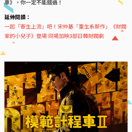
車》，你一定不能錯過！
延伸閱讀：
一起「寄生上流」吧！宋仲基「重生系新作」《財閥
家的小兒子》登場 同場加映3部日韓財閥劇