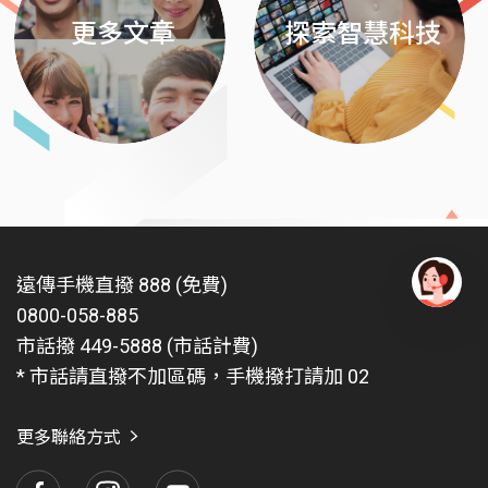
更多文章
探索智慧科技
遠傳手機直撥 888 (免費)
0800-058-885
有
問
市話撥 449-5888 (市話計費)
題
* 市話請直撥不加區碼，手機撥打請加 02
找
愛
瑪
更多聯絡方式