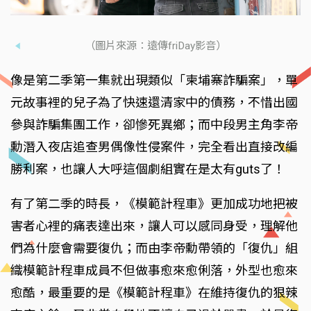
（圖片來源：遠傳friDay影音）
像是第二季第一集就出現類似「柬埔寨詐騙案」，單
元故事裡的兒子為了快速還清家中的債務，不惜出國
參與詐騙集團工作，卻慘死異鄉；而中段男主角李帝
勳潛入夜店追查男偶像性侵案件，完全看出直接改編
勝利案，也讓人大呼這個劇組實在是太有guts了！
有了第二季的時長，《模範計程車》更加成功地把被
害者心裡的痛表達出來，讓人可以感同身受，理解他
們為什麼會需要復仇；而由李帝勳帶領的「復仇」組
織模範計程車成員不但做事愈來愈俐落，外型也愈來
愈酷，最重要的是《模範計程車》在維持復仇的狠辣