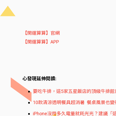
【開運算算】官網
【開運算算】APP
心發現延伸閱讀:
要吃牛排，這5家五星飯店的頂級牛排館
10款清涼透明餐具超消暑 餐桌風景也
iPhone沒用多久電量就耗光光？建議「