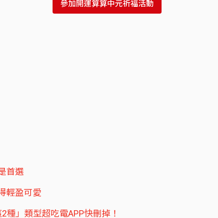
參加開運算算中元祈福活動
是首選
變得輕盈可愛
這2種」類型超吃電APP快刪掉！