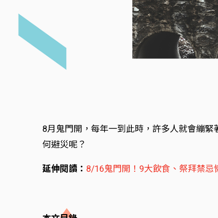
8月鬼門開，每年一到此時，許多人就會繃緊
何避災呢？
延伸閱讀：
8/16鬼門開！9大飲食、祭拜禁