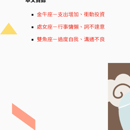
本文目錄
金牛座－支出增加、衝動投資
處女座－行事慵懶、詞不達意
雙魚座－過度自我、溝通不良