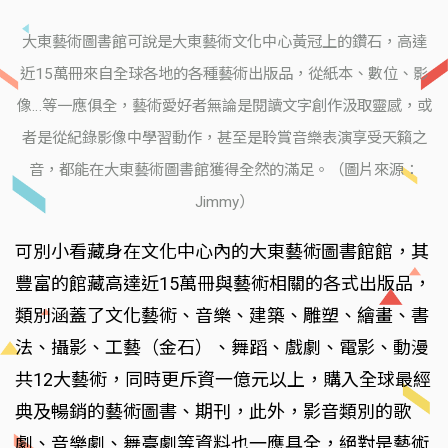
大東藝術圖書館可說是大東藝術文化中心黃冠上的鑽石，高達
近15萬冊來自全球各地的各種藝術出版品，從紙本、數位、影
像…等一應俱全，藝術愛好者無論是閱讀文字創作汲取靈感，或
者是從紀錄影像中學習動作，甚至是聆賞音樂表演享受天籟之
音，都能在大東藝術圖書館獲得全然的滿足。（圖片來源：
Jimmy）
可別小看藏身在文化中心內的大東藝術圖書館館，其
豐富的館藏高達近15萬冊與藝術相關的各式出版品，
類別涵蓋了文化藝術、音樂、建築、雕塑、繪畫、書
法、攝影、工藝（金石）、舞蹈、戲劇、電影、動漫
共12大藝術，同時更斥資一億元以上，購入全球最經
典及暢銷的藝術圖書、期刊，此外，影音類別的歌
劇、音樂劇、舞臺劇等資料也一應具全，絕對是藝術