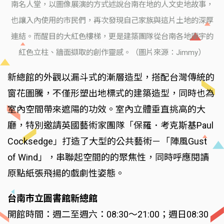
南名人堂，以圖像展演的方式述說台南在地的人文史地故事，
也讓入內使用的市民們，再次發現自己家族與這片土地的深厚
連結。而醒目的大紅色樓梯，更是建築團隊從台南各地廟宇的
紅色立柱、牆面擷取的創作靈感。（圖片來源：Jimmy）
新總館的外觀以漏斗式的漸層造型，搭配台灣傳統的
窗花圖騰，不僅形塑出地標式的建築造型，同時也為
室內空間帶來遮陽的功效。室內立體垂直挑高的大
廳，特別邀請英國藝術家團隊「保羅．考克斯基Paul
Cocksedge」打造了大型的公共藝術－「陣風Gust
of Wind」，串聯起空間的的聚焦性，同時呼應閱讀
原點紙張飛揚的戲劇性姿態。
台南市立圖書館新總館
開館時間：週二至週六：08:30～21:00；週日08:30