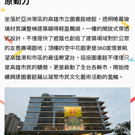
原動力
坐落於亞洲灣區的高雄市立圖書館總館，透明帷幕玻
璃材質讓整棟建築顯得輕盈飄揚，一樓的開放式穿透
式設計，不僅提供了遮蔭也創造了建築場域對於公眾
的友善廣場園地；頂樓的空中花園更是360度環景眺
望高雄港和市區的最佳瞭望台。這座圖書館不僅僅只
是高雄市民的驕傲，更是啟動了全台各縣市，開始陸
續興建圖書館藉以凝聚市民文化藝術活動的濫觴。