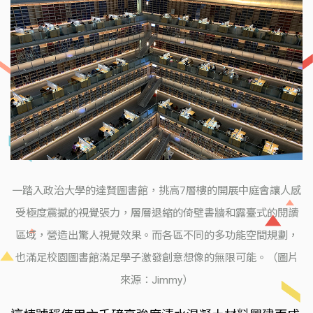
一踏入政治大學的達賢圖書館，挑高7層樓的開展中庭會讓人感
受極度震撼的視覺張力，層層退縮的倚壁書牆和露臺式的閱讀
區域，營造出驚人視覺效果。而各區不同的多功能空間規劃，
也滿足校園圖書館滿足學子激發創意想像的無限可能。（圖片
來源：Jimmy）