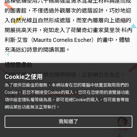
這棟號稱使用六千磅高強度清水混凝土材料興建而成
的圖書館，不僅透過外觀層次的遮蔭設計，巧妙地迎
入自然光線且自然形成遮蔭，而室內層層向上退縮的
開展挑高天井，宛如走入了荷蘭奇幻畫家莫里茨·科內
利斯·艾雪（Maurits Cornelis Escher）的畫中，體驗
充滿迷幻詩意的閱讀氛圍。
達賢圖書館
開館時間：配合學校開學時間，以官網公告為主。
Cookie之使用
電話：（02）8237-7000
為了提供您最佳的服務，本網站會在您的電腦中放置並取用我們的
Cookie，若您不願接受Cookie的寫入，您可在您使用的瀏覽器功能
地址：
台北市文山區萬壽路36號
項中設定隱私權等級為高，即可拒絕Cookie的寫入，但可能會導致
網站某些功能無法正常執行。
我知道了
有