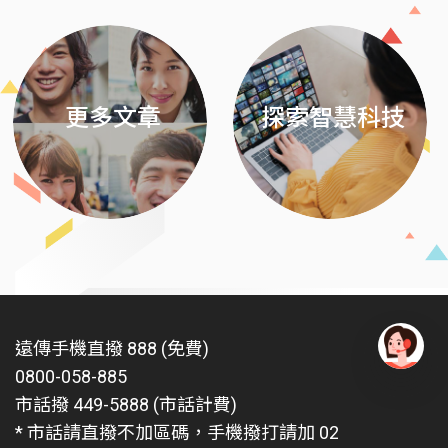
更多文章
探索智慧科技
遠傳手機直撥 888 (免費)
0800-058-885
有
問
市話撥 449-5888 (市話計費)
題
* 市話請直撥不加區碼，手機撥打請加 02
找