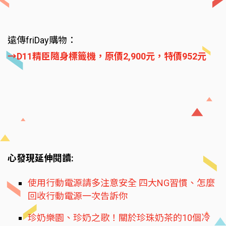
遠傳friDay購物：
→D11精臣隨身標籤機，原價2,900元，特價952元
心發現延伸閱讀:
使用行動電源請多注意安全 四大NG習慣、怎麼
回收行動電源一次告訴你
珍奶樂園、珍奶之歌！關於珍珠奶茶的10個冷