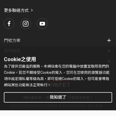
愛
瑪
更多聯絡方式
門號方案
常用服務
Cookie之使用
關於我們
為了提供您最佳的服務，本網站會在您的電腦中放置並取用我們的
集團服務
Cookie，若您不願接受Cookie的寫入，您可在您使用的瀏覽器功能
項中設定隱私權等級為高，即可拒絕Cookie的寫入，但可能會導致
網站某些功能無法正常執行。
我知道了
隱私權政策
著作權條款
行政院消保會
遠傳電信股份有限公司 版權所有 © Far EasTone
.統一編號：
97179430