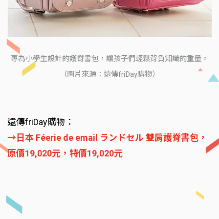
專為小學生設計的護脊書包，讓孩子們輕鬆背負知識的重量。
（圖片來源：遠傳friDay購物）
遠傳friDay購物：
→日本 Féerie de email ランドセル 雙肩護脊書包，
原價19,020元，特價19,020元