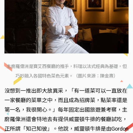
主廚羅偉洲是寶艾西餐廳的推手，料理以法式經典為基礎，但
巧妙融入各國特色菜色元素。（圖片來源：陳金燾）
沒想到一推出即大放異采，「有一道菜可以一直放在
一家餐廳的菜單之中，而且成為招牌菜，點菜率還是
第一名，我很開心。」每年固定出國旅遊兼考察，主
廚羅偉洲還會特地去有提供威靈頓牛排的餐廳試吃，
正所謂「知己知彼」。他說，威靈頓牛排是由Gordon