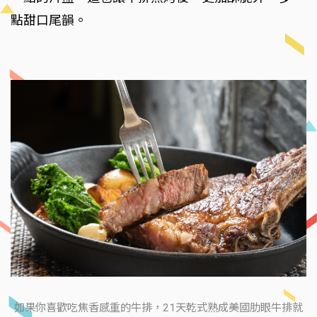
點甜口尾韻。
如果你喜歡吃焦香感重的牛排，21天乾式熟成美國肋眼牛排就