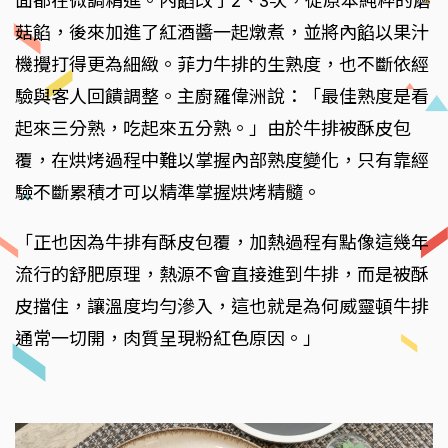
面都在微調精進。內餡改了2、3次，從原本純粹的蘑
菇餡，後來加進了紅酒醬一起燉煮，並將內餡以果汁
機攪打得更為細緻。菲力牛排的生熟度，也不斷依經
驗與客人回饋調整。主廚羅偉洲說：「最佳熟度是看
起來三分熟，吃起來五分熟。」由於牛排被酥皮包
覆，在烘烤過程中難以掌握內部熟度變化，只有靠經
驗不斷累積才可以精準掌握烘烤精髓。
「正也因為牛排有酥皮包覆，加熱過程有點像這幾年
流行的舒肥原理，熱源不會直接進到牛排，而是被酥
皮擋住，讓溫度均勻滲入，這也就是為何威靈頓牛排
通常一切開，肉質呈現粉紅色原因。」