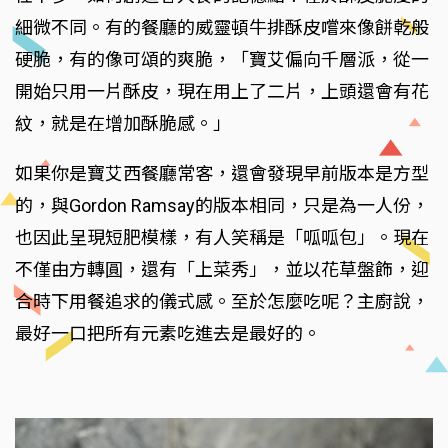
細微不同。有的餐廳的威靈頓牛排酥皮嚐來像餅乾般
硬脆，有的像可頌的爽脆，「寶艾偏向千層派，從一
開始只用一片酥皮，現在用上了二片，上頭還會有花
紋，就是在增加酥脆感。」
如果你是寶艾西餐廳常客，還會發現早前版本是方型
的，與Gordon Ramsay的版本相同，只是為一人份，
也因此呈現短肥模樣，有人笑稱是「呱呱包」。現在
不僅由方轉圓，還有「上菜秀」，並以花草盤飾，迎
合時下用餐追求的儀式感。至於怎麼吃呢？主廚說，
最好一口把所有元素吃進去是最好的。