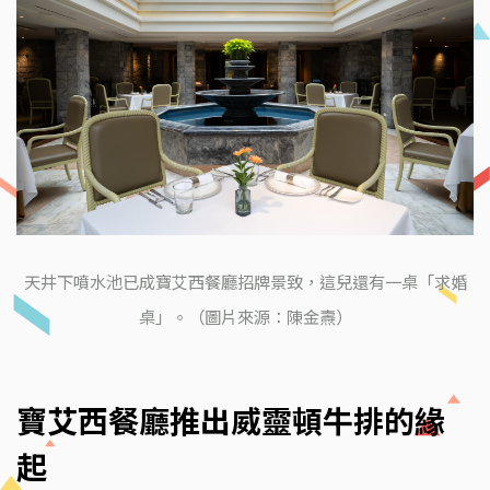
天井下噴水池已成寶艾西餐廳招牌景致，這兒還有一桌「求婚
桌」。（圖片來源：陳金燾）
寶艾西餐廳推出威靈頓牛排的緣
起