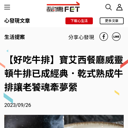
心發現文章
下載心生活
更多文章
生活提案
分享心發現
【好吃牛排】寶艾西餐廳威靈
頓牛排已成經典．乾式熟成牛
排讓老饕魂牽夢縈
2023/09/26