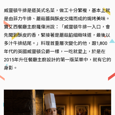
威靈頓牛排是道英式名菜，做工十分繁複，基本上就
是由菲力牛排、蘑菇醬與酥皮交織而成的焗烤美味。
寶艾西餐廳主廚羅偉洲說：「威靈頓牛排一入口，會
先聞到酥皮的香，緊接著是蘑菇餡細緻味道，最後以
多汁牛排結尾。」料理首重層次變化的他，跟1,800
年代的英國威靈頓公爵一樣，一吃就愛上，於是在
2015年升任餐廳主廚設計的第一版菜單中，就有它的
身影。