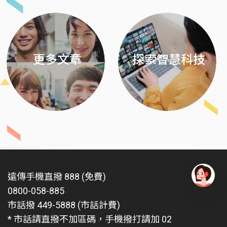
更多文章
探索智慧科技
遠傳手機直撥 888 (免費)
0800-058-885
有
問
市話撥 449-5888 (市話計費)
題
* 市話請直撥不加區碼，手機撥打請加 02
找