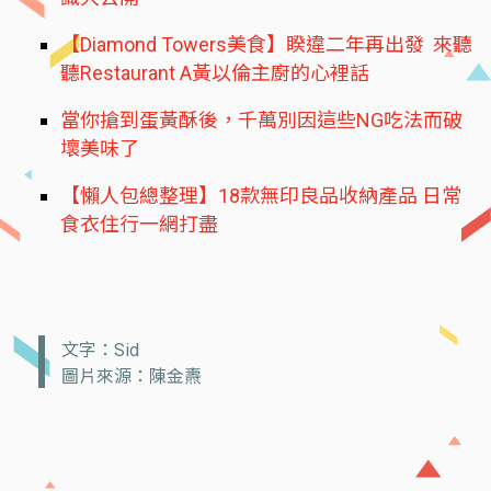
【Diamond Towers美食】睽違二年再出發 來聽
聽Restaurant A黃以倫主廚的心裡話
當你搶到蛋黃酥後，千萬別因這些NG吃法而破
壞美味了
【懶人包總整理】18款無印良品收納產品 日常
食衣住行一網打盡
文字：Sid
圖片來源：陳金燾