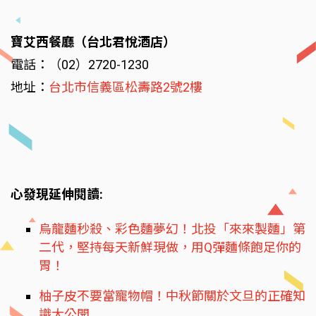
寶艾西餐廳（台北君悅酒店）
電話：（02）2720-1230
地址：
台北市信義區松壽路2號2樓
心發現延伸閱讀:
烏龍麵秒殺、彩色麵夢幻！北投「來來製麵」第
二代，堅持每天新鮮現做，用Q彈麵條飽足你的
胃！
柚子皮不要當寵物帽！中秋節關於文旦的正確知
識大公開