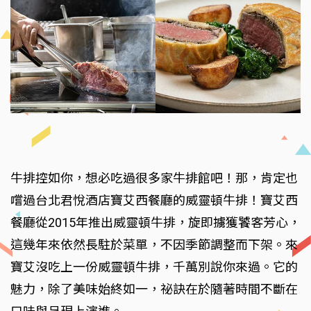
牛排控如你，想必吃過很多家牛排館吧！那，肯定也
嚐過台北君悅酒店寶艾西餐廳的威靈頓牛排！寶艾西
餐廳從2015年推出威靈頓牛排，旋即擄獲饕客芳心，
這幾年來依然長駐於菜單，不因季節調整而下架。來
寶艾沒吃上一份威靈頓牛排，千萬別說你來過。它的
魅力，除了美味始終如一，祕訣在於隨著時間不斷在