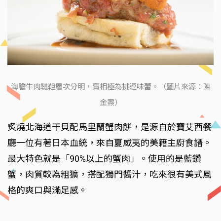
海膽牛肉韃靼層次分明，賣相極為挑逗味蕾。（圖片來源：陳
金燾）
炙燒北海道干貝配馬里蘭蟹肉餅，是源自於寶艾西餐
廳一位有著日本血統，來自夏威夷的美籍主廚食譜。
最大特色就是「90%以上的蟹肉」。使用的是藍鑽
蟹，肉質較為粗獷，搭配獨門醬汁，吃來很有美式風
格的爽口與滿足感。