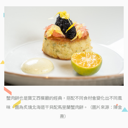
蟹肉餅也是寶艾西餐廳的經典，搭配不同食材會變化出不同風
味，圖為炙燒北海道干貝配馬里蘭蟹肉餅。（圖片來源：陳金
燾）