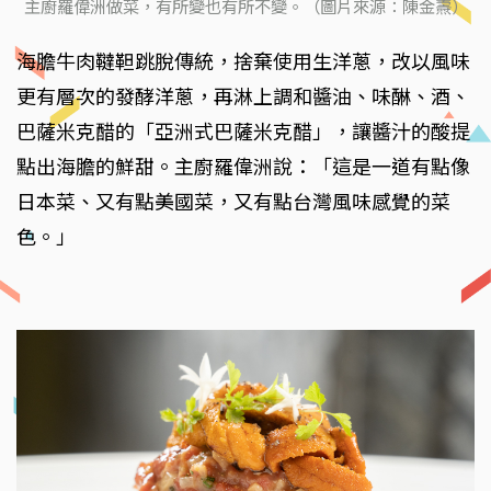
主廚羅偉洲做菜，有所變也有所不變。（圖片來源：陳金燾）
海膽牛肉韃靼跳脫傳統，捨棄使用生洋蔥，改以風味
更有層次的發酵洋蔥，再淋上調和醬油、味醂、酒、
巴薩米克醋的「亞洲式巴薩米克醋」，讓醬汁的酸提
點出海膽的鮮甜。主廚羅偉洲說：「這是一道有點像
日本菜、又有點美國菜，又有點台灣風味感覺的菜
色。」