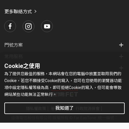
愛
瑪
更多聯絡方式
門號方案
常用服務
Cookie之使用
關於我們
為了提供您最佳的服務，本網站會在您的電腦中放置並取用我們的
集團服務
Cookie，若您不願接受Cookie的寫入，您可在您使用的瀏覽器功能
項中設定隱私權等級為高，即可拒絕Cookie的寫入，但可能會導致
網站某些功能無法正常執行。
我知道了
隱私權政策
著作權條款
行政院消保會
遠傳電信股份有限公司 版權所有 © Far EasTone
.統一編號：
97179430