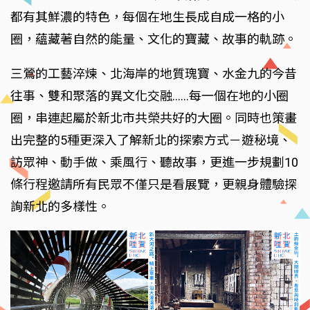
都有其鮮濃的特色，每個在地生長成自成一格的小
圈，蘊藏著自然的能量、文化的寶藏、故事的軌跡。
三鶯的工藝淬煉、北海岸的地質瑰寶、水金九的今昔
往事、雙和聚落的異文化交融……每一個在地的小圈
圈，串連起屬於新北市共榮共好的大圈。同時也策畫
出完整的5種更深入了解新北的探索方式－遊秘境、
訪眾神、動手做、乘風行、聽故事，更進一步規劃10
條行程邀請所有民眾不僅只是看展覽，更親身體驗探
詢新北的多樣性。