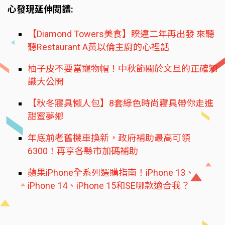
心發現延伸閱讀:
【Diamond Towers美食】睽違二年再出發 來聽
聽Restaurant A黃以倫主廚的心裡話
柚子皮不要當寵物帽！中秋節關於文旦的正確知
識大公開
【秋冬寢具懶人包】8套綠色時尚寢具帶你走進
甜蜜夢鄉
年底前老舊機車換新，政府補助最高可領
6300！再享各縣市加碼補助
蘋果iPhone全系列選購指南！iPhone 13、
iPhone 14、iPhone 15和SE哪款適合我？