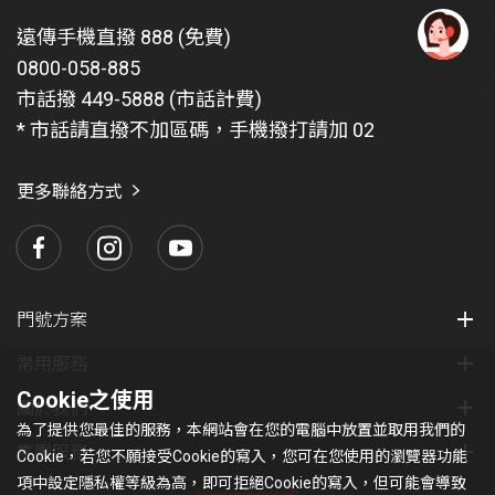
遠傳手機直撥 888 (免費)
0800-058-885
有
問
市話撥 449-5888 (市話計費)
題
* 市話請直撥不加區碼，手機撥打請加 02
找
愛
瑪
更多聯絡方式
門號方案
常用服務
Cookie之使用
關於我們
為了提供您最佳的服務，本網站會在您的電腦中放置並取用我們的
集團服務
Cookie，若您不願接受Cookie的寫入，您可在您使用的瀏覽器功能
項中設定隱私權等級為高，即可拒絕Cookie的寫入，但可能會導致