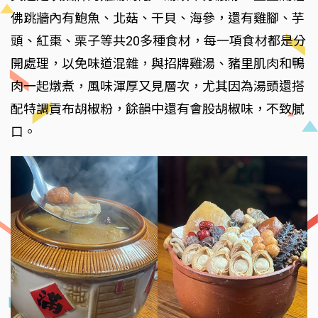
佛跳牆內有鮑魚、北菇、干貝、海參，還有雞腳、芋
頭、紅棗、栗子等共20多種食材，每一項食材都是分
開處理，以免味道混雜，與招牌雞湯、豬里肌肉和鴨
肉一起燉煮，風味渾厚又見層次，尤其因為湯頭還搭
配特調貢布胡椒粉，餘韻中還有會股胡椒味，不致膩
口。