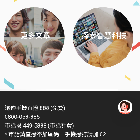
更多文章
探索智慧科技
遠傳手機直撥 888 (免費)
0800-058-885
有
問
市話撥 449-5888 (市話計費)
題
* 市話請直撥不加區碼，手機撥打請加 02
找