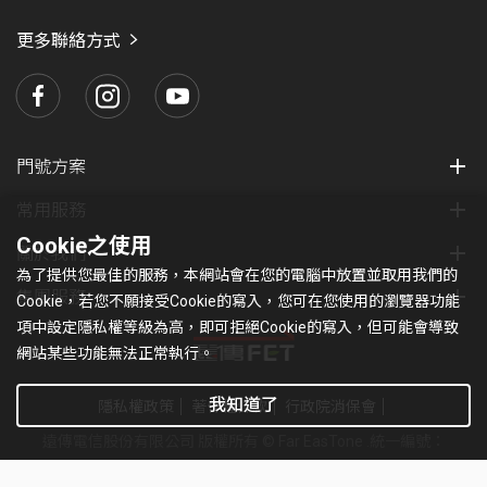
愛
瑪
更多聯絡方式
門號方案
常用服務
Cookie之使用
關於我們
為了提供您最佳的服務，本網站會在您的電腦中放置並取用我們的
集團服務
Cookie，若您不願接受Cookie的寫入，您可在您使用的瀏覽器功能
項中設定隱私權等級為高，即可拒絕Cookie的寫入，但可能會導致
網站某些功能無法正常執行。
我知道了
隱私權政策
著作權條款
行政院消保會
遠傳電信股份有限公司 版權所有 © Far EasTone
.統一編號：
97179430