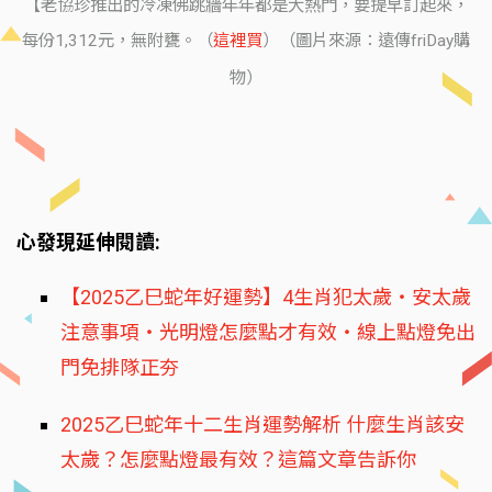
【老協珍推出的冷凍佛跳牆年年都是大熱門，要提早訂起來，
每份1,312元，無附甕。（
這裡買
）（圖片來源：遠傳friDay購
物）
心發現延伸閱讀:
【2025乙巳蛇年好運勢】4生肖犯太歲‧安太歲
注意事項‧光明燈怎麼點才有效‧線上點燈免出
門免排隊正夯
2025乙巳蛇年十二生肖運勢解析 什麼生肖該安
太歲？怎麼點燈最有效？這篇文章告訴你