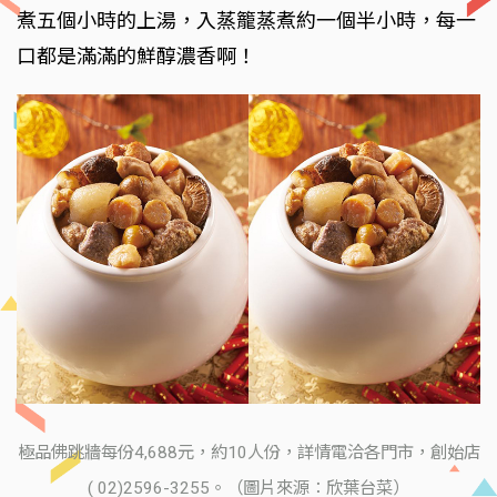
煮五個小時的上湯，入蒸籠蒸煮約一個半小時，每一
口都是滿滿的鮮醇濃香啊！
極品佛跳牆每份4,688元，約10人份，詳情電洽各門市，創始店
( 02)2596-3255。（圖片來源：欣葉台菜）