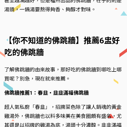
甚至越滿越好，但是福州出品的佛跳牆，在乎的則是
湯頭，一鍋湯要熬得夠香、夠醇才對味。
【你不知道的佛跳牆】推薦6盅好
吃的佛跳牆
了解佛跳牆的由來故事，那好吃的佛跳牆到哪吃上哪
買呢？別急，現在就來推薦。
佛跳牆推薦1：春韭‧韭韭滿福佛跳牆
超人氣私廚「春韭」，招牌菜色除了讓人銷魂的黃金
雞湯外，佛跳牆也以料多味美在美食圈頗有盛名，尤
其還是以招牌的雞湯為底，湯頭十分濃醇。韭韭滿福