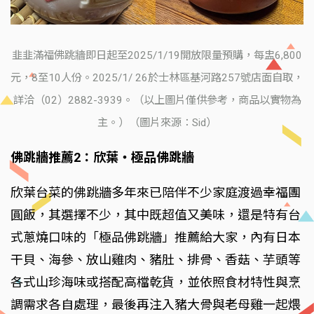
韭韭滿福佛跳牆即日起至2025/1/19開放限量預購，每盅6,800
元，8至10人份。2025/1/ 26於士林區基河路257號店面自取，
詳洽（02）2882-3939。（以上圖片僅供參考，商品以實物為
主。）（圖片來源：Sid）
佛跳牆推薦2：欣葉‧極品佛跳牆
欣葉台菜的佛跳牆多年來已陪伴不少家庭渡過幸福團
圓飯，其選擇不少，其中既超值又美味，還是特有台
式蔥燒口味的「極品佛跳牆」推薦給大家，內有日本
干貝、海參、放山雞肉、豬肚、排骨、香菇、芋頭等
各式山珍海味或搭配高檔乾貨，並依照食材特性與烹
調需求各自處理，最後再注入豬大骨與老母雞一起煨