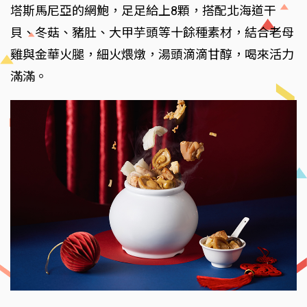
塔斯馬尼亞的網鮑，足足給上8顆，搭配北海道干
貝、冬菇、豬肚、大甲芋頭等十餘種素材，結合老母
雞與金華火腿，細火煨燉，湯頭滴滴甘醇，喝來活力
滿滿。