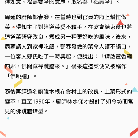
祥如意、福壽雙全的意思，取名為「福壽全」。
周蓮的廚師鄭春發，在當時也到官員的府上幫忙做
菜，得知主子對這道菜愛不釋手，在宴會結束後也將
這道菜研究改良，煮成另一種更好吃的風味。後來，
周蓮請人到家裡吃飯，鄭春發做的菜令人讚不絕口，
一位客人鄭氏吃了一時興起，便說出：「罈啟葷香飄
四鄰，佛聞棄禪跳牆來。」後來這道菜便又被稱作
「佛跳牆」。
隨後再經過名廚強木根在食材上的改良、上菜形式的
變革，直至1990年，廚師林水俤才設計了如今坊間常
見的佛跳牆罈型。