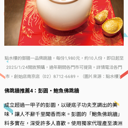
點水樓的御膳一品佛跳牆，每份1,980元，約10人份，即日起至
2025/1/24開放預購，過年期間各門市可提貨。詳情電洽各門
市，創始店南京店（02）8712-6689。（圖片來源：點水樓）
佛跳牆推薦4：彭園‧鮑魚佛跳牆
成立超過一甲子的彭園，以硬底子功夫烹調出的美
味，讓人不辭千里聞香而來。彭園的「鮑魚佛跳牆」
料多實在，深受許多人喜歡。使用獨家代理產至澳洲