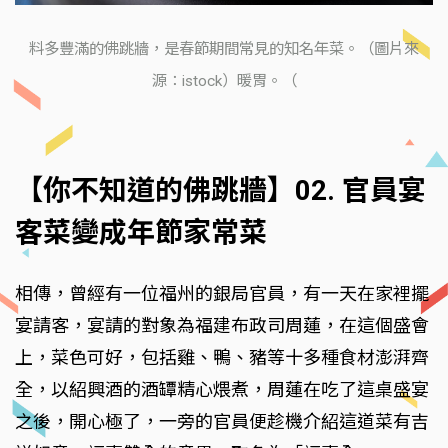
料多豐滿的佛跳牆，是春節期間常見的知名年菜。（圖片來
源：istock）暖胃。（
【你不知道的佛跳牆】02. 官員宴
客菜變成年節家常菜
相傳，曾經有一位福州的銀局官員，有一天在家裡擺
宴請客，宴請的對象為福建布政司周蓮，在這個盛會
上，菜色可好，包括雞、鴨、豬等十多種食材澎湃齊
全，以紹興酒的酒罈精心煨煮，周蓮在吃了這桌盛宴
之後，開心極了，一旁的官員便趁機介紹這道菜有吉