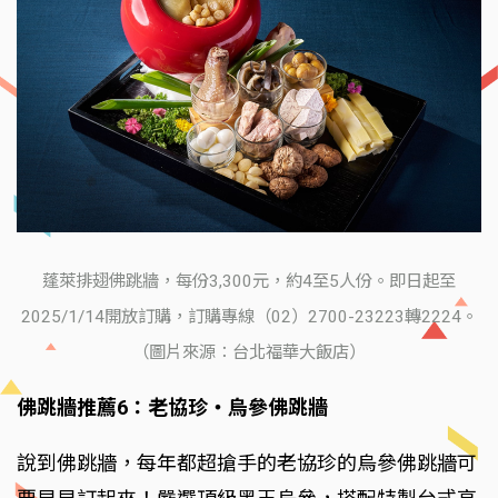
蓬萊排翅佛跳牆，每份3,300元，約4至5人份。即日起至
2025/1/14開放訂購，訂購專線（02）2700-23223轉2224。
（圖片來源：台北福華大飯店）
佛跳牆推薦6：老協珍‧烏參佛跳牆
說到佛跳牆，每年都超搶手的老協珍的烏參佛跳牆可