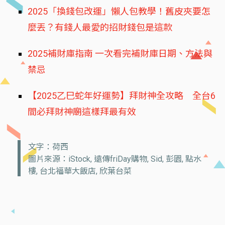
2025「換錢包改運」懶人包教學！舊皮夾要怎
麼丟？有錢人最愛的招財錢包是這款
2025補財庫指南 一次看完補財庫日期、方法與
禁忌
【2025乙巳蛇年好運勢】拜財神全攻略 全台6
間必拜財神廟這樣拜最有效
文字：荷西
圖片來源：iStock, 遠傳friDay購物, Sid, 彭園, 點水
樓, 台北福華大飯店, 欣葉台菜