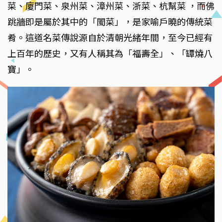
菜、廈門菜、泉州菜、漳州菜、浙菜、杭幫菜 ，而佛
跳牆即是屬於其中的「閩菜」，是家喻戶曉的傳統菜
肴。這道名菜傳說源自於清朝光緒年間，至今已經有
上百年的歷史，又有人稱其為「福壽全」、「罈燒八
寶」。