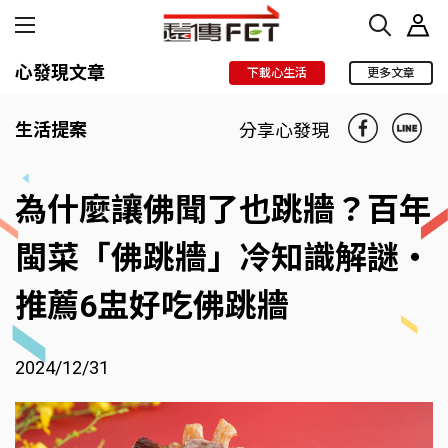
心發現文章
下載心生活
更多文章
生活提案
分享心發現
為什麼讓佛聞了也跳牆？百年
閩菜「佛跳牆」冷知識解謎‧
推薦6盅好吃佛跳牆
2024/12/31