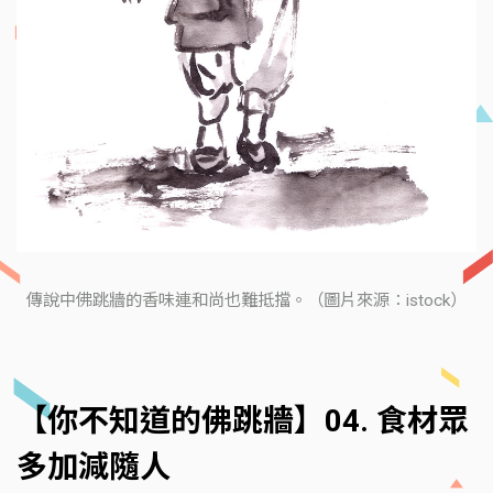
傳說中佛跳牆的香味連和尚也難抵擋。（圖片來源：istock）
【你不知道的佛跳牆】04. 食材眾
多加減隨人