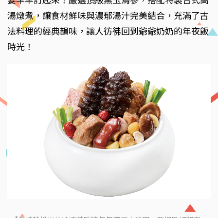
要早早訂起來！嚴選頂級黑玉烏參，搭配特製台式高
湯燉煮，讓食材鮮味與濃郁湯汁完美結合，充滿了古
法料理的經典韻味，讓人彷彿回到爺爺奶奶的年夜飯
時光！