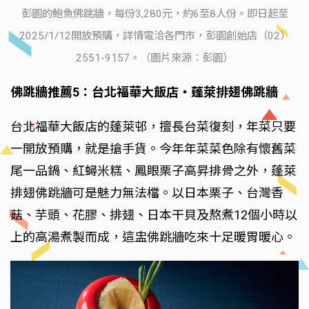
彭園的鮑魚佛跳牆，每份3,280元，約6至8人份。即日起至
2025/1/12開放預購，詳情電洽各門市，彭園創始店（02）
2551-9157。（圖片來源：彭園）
佛跳牆推薦5：台北福華大飯店‧蓬萊排翅佛跳牆
台北福華大飯店的蓬萊邨，擅長台菜復刻，年菜只要
一開放預購，就是搶手貨。今年年菜菜色除有懷舊菜
尾一品鍋、紅蟳米糕、鳳眼栗子高昇排骨之外，蓬萊
排翅佛跳牆可是魅力無法檔。以日本栗子、台灣香
菇、芋頭、花膠、排翅、日本干貝及熬煮12個小時以
上的高湯煮製而成，這盅佛跳牆吃來十足暖胃暖心。