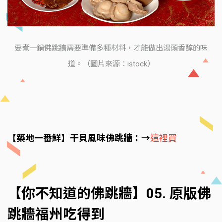
要煮一鍋佛跳牆需要準備多種材料，才能做出湯頭香醇的味
道。（圖片來源：istock）
【築地一番鮮】干貝風味佛跳牆：→
這裡買
【你不知道的佛跳牆】05. 原版佛
跳牆福州吃得到