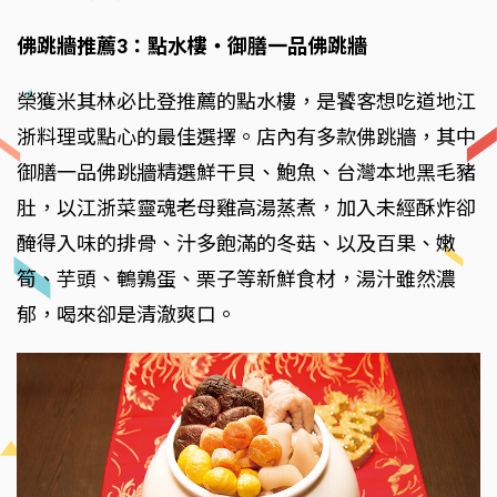
佛跳牆推薦3：點水樓‧御膳一品佛跳牆
榮獲米其林必比登推薦的點水樓，是饕客想吃道地江
浙料理或點心的最佳選擇。店內有多款佛跳牆，其中
御膳一品佛跳牆精選鮮干貝、鮑魚、台灣本地黑毛豬
肚，以江浙菜靈魂老母雞高湯蒸煮，加入未經酥炸卻
醃得入味的排骨、汁多飽滿的冬菇、以及百果、嫩
筍、芋頭、鵪鶉蛋、栗子等新鮮食材，湯汁雖然濃
郁，喝來卻是清澈爽口。