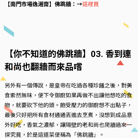
【南門市場逸湘齋】佛跳牆：→
這裡買
【你不知道的佛跳牆】03. 香到連
和尚也翻牆而來品嚐
另外有一個傳說，是皇帝在吃過各種珍饈之後，對美
食索然無味，便下令御廚如果再做不出讓他想吃的食
物，就要砍下他的頭。飽受壓力的御廚想不出點子，
最後只好把所有食材通通丟進去烹煮，沒想到成品意
外好吃，香氣之濃郁，讓隔壁的老和尚也爬牆過來一
探究竟，於是這道菜便稱為「佛跳牆」。