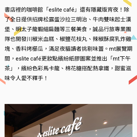
書店裡的咖啡館「eslite café」還有隱藏版宵夜！除
了全日提供招牌松露蛋沙拉三明治、牛肉雙味起士漢
堡、明太子龍蝦細扁麵等三餐美食，誠品行旅專業團
隊也開發川椒米血糕、椒鹽花枝丸、辣椒酥腐乳炸雞
塊、香料烤櫛瓜，滿足夜貓讀者挑剔味蕾。mt展覽期
間，eslite café更妝點繽紛紙膠圖案並推出「mt下午
茶」，繽紛色彩馬卡龍、棉花糖搭配熱拿鐵，甜蜜滋
味令人愛不釋手！