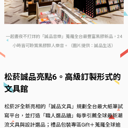
一起晝夜不打烊的「誠品音樂」蒐羅全台最豐富黑膠新品，24
小時皆可聆賞黑膠醉人樂音。（圖片提供：誠品生活）
松菸誠品亮點6。高級訂製形式的
文具館
松菸2F全新亮相的「誠品文具」規劃全台最大紙筆試
寫平台，並打造「職人選品牆」每季引薦全球最新潮
流文具與設計選品；禮品包裝專區Gift＋蒐羅全球逾