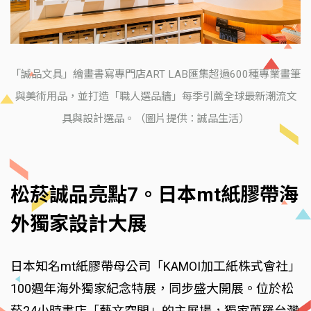
「誠品文具」繪畫書寫專門店ART LAB匯集超過600種專業畫筆
與美術用品，並打造「職人選品牆」每季引薦全球最新潮流文
具與設計選品。（圖片提供：誠品生活）
松菸誠品亮點7。日本mt紙膠帶海
外獨家設計大展
日本知名mt紙膠帶母公司「KAMOI加工紙株式會社」
100週年海外獨家紀念特展，同步盛大開展。位於松
菸24小時書店「藝文空間」的主展場，獨家蒐羅台灣