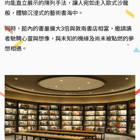
均能直立展示的陳列手法，讓人宛如走入歐式沙龍
般，體驗沉浸式的藝術書海中。
同時，館內的書量擴大3倍與敦南書店相當，邀請讀
者馳騁心靈與想像，與未知的機緣及尚未被點燃的夢
想相遇。