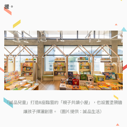
援。
「誠品兒童」打造8座臨窗的「親子共讀小屋」，也設置塗鴉牆
讓孩子揮灑創意。（圖片提供：誠品生活）