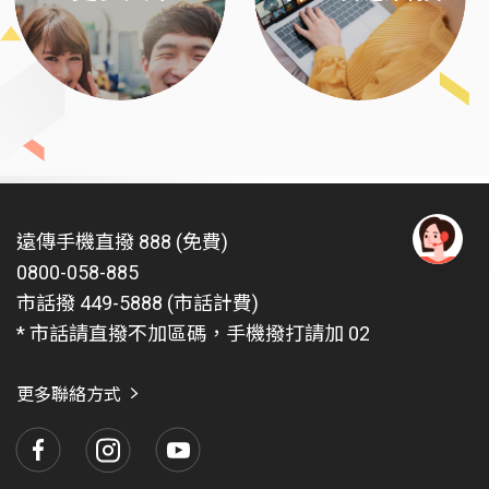
遠傳手機直撥 888 (免費)
0800-058-885
有
問
市話撥 449-5888 (市話計費)
題
* 市話請直撥不加區碼，手機撥打請加 02
找
愛
瑪
更多聯絡方式