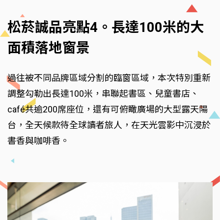
松菸誠品亮點4。長達100米的大
面積落地窗景
過往被不同品牌區域分割的臨窗區域，本次特別重新
調整勾勒出長達100米，串聯起書區、兒童書店、
café共逾200席座位，還有可俯瞰廣場的大型露天陽
台，全天候款待全球讀者旅人，在天光雲影中沉浸於
書香與咖啡香。