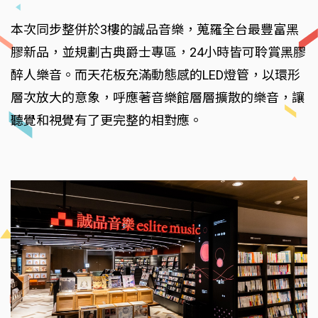
本次同步整併於3樓的誠品音樂，蒐羅全台最豐富黑
膠新品，並規劃古典爵士專區，24小時皆可聆賞黑膠
醉人樂音。而天花板充滿動態感的LED燈管，以環形
層次放大的意象，呼應著音樂館層層擴散的樂音，讓
聽覺和視覺有了更完整的相對應。