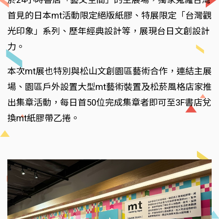
首見的日本mt活動限定絕版紙膠、特展限定「台灣觀
光印象」系列、歷年經典設計等，展現台日文創設計
力。
本次mt展也特別與松山文創園區藝術合作，連結主展
場、園區戶外設置大型mt藝術裝置及松菸風格店家推
出集章活動，每日首50位完成集章者即可至3F書店兌
換mt紙膠帶乙捲。