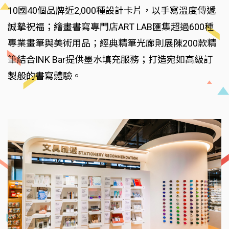
10國40個品牌近2,000種設計卡片，以手寫溫度傳遞
誠摯祝福；繪畫書寫專門店ART LAB匯集超過600種
專業畫筆與美術用品；經典精筆光廊則展陳200款精
筆結合INK Bar提供墨水填充服務；打造宛如高級訂
製般的書寫體驗。