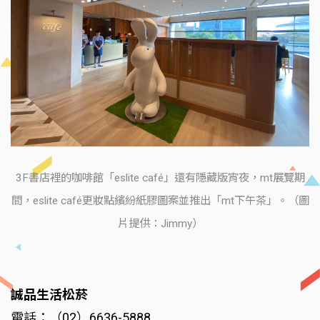
3F書店裡的咖啡館「eslite café」還有隱藏版宵夜，mt展覽期
間，eslite café更妝點繽紛紙膠圖案並推出「mt下午茶」。（圖
片提供：Jimmy）
誠品生活松菸
電話：（02）6636-5888