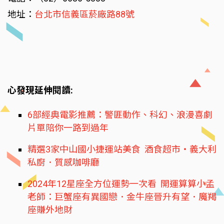
地址：
台北市信義區菸廠路88號
心發現延伸閱讀:
6部經典電影推薦：警匪動作、科幻、浪漫喜劇
片單陪你一路到過年
精選3家中山國小捷運站美食 酒食超市‧義大利
私廚．質感咖啡廳
2024年12星座全方位運勢一次看 開運算算小孟
老師：巨蟹座有異國戀．金牛座晉升有望．魔羯
座賺外地財