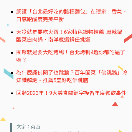
網讚「台北最好吃的酸種麵包」在璞家！香氣、
口感跟酸度完美平衡
天冷就是要吃火鍋！6家特色鍋物推薦 麻辣鍋．
酸菜白肉鍋．南洋龍蝦鍋任挑選
團聚就是要大吃烤鴨！台北烤鴨4選你都吃過了
嗎？
為什麼讓佛聞了也跳牆？百年閩菜「佛跳牆」冷
知識解謎‧推薦5盅好吃佛跳牆
回顧2023年！9大美食關鍵字複習年度餐飲事件
文字：荷西