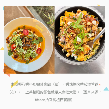
南瓜椰乃香料咖喱藜麥飯（左）、香辣焗烤番茄短管麵
（右），一上桌搶眼的顏色就讓人食指大動。（圖片來源：
fifteen拾吾純植西餐廳）