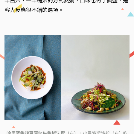
半白米、一半糙米的方式熬粥，口味也做了調整，是
客人反應很不錯的選項。
哈里薩香辣豆腐鉢佐香烤法棍（左）、小農波斯沙拉（右）吃