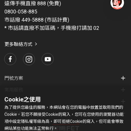
遠傳手機直撥 888 (免費)
0800-058-885
有
問
市話撥 449-5888 (市話計費)
題
* 市話請直撥不加區碼，手機撥打請加 02
找
愛
瑪
更多聯絡方式
門號方案
常用服務
Cookie之使用
關於我們
為了提供您最佳的服務，本網站會在您的電腦中放置並取用我們的
集團服務
Cookie，若您不願接受Cookie的寫入，您可在您使用的瀏覽器功能
項中設定隱私權等級為高，即可拒絕Cookie的寫入，但可能會導致
網站某些功能無法正常執行。