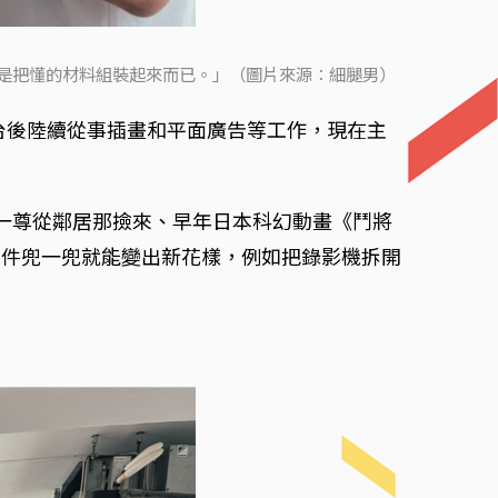
就是把懂的材料組裝起來而已。」（圖片來源：細腿男）
台後陸續從事插畫和平面廣告等工作，現在主
紹一尊從鄰居那撿來、早年日本科幻動畫《鬥將
零件兜一兜就能變出新花樣，例如把錄影機拆開