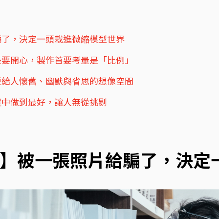
騙了，決定一頭栽進微縮模型世界
是要開心，製作首要考量是「比例」
更給人懷舊、幽默與省思的想像空間
程中做到最好，讓人無從挑剔
】被一張照片給騙了，決定