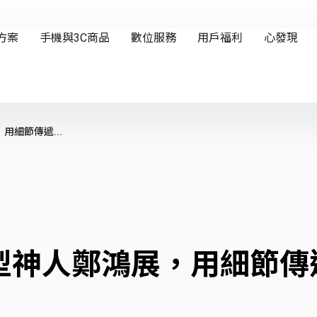
細節傳遞...
型神人鄭鴻展，用細節傳