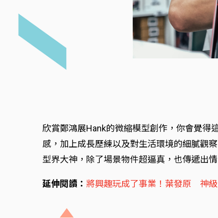
欣賞鄭鴻展Hank的微縮模型創作，你會覺
感，加上成長歷練以及對生活環境的細膩觀察
型界大神，除了場景物件超逼真，也傳遞出情
延伸閱讀：
將興趣玩成了事業！葉發原 神級