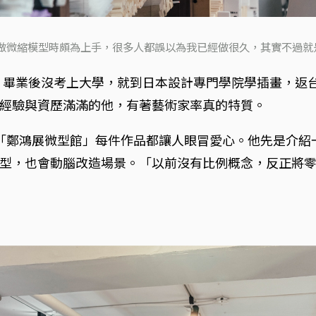
我做微縮模型時頗為上手，很多人都誤以為我已經做很久，其實不過
計，畢業後沒考上大學，就到日本設計專門學院學插畫，返
經驗與資歷滿滿的他，有著藝術家率真的特質。
樓下「鄭鴻展微型館」每件作品都讓人眼冒愛心。他先是介
型，也會動腦改造場景。「以前沒有比例概念，反正將