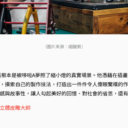
（圖片來源：細腿男）
得這根本是被哆啦A夢照了縮小燈的真實場景。他憑藉在插
，摸索自己的製作技法，打造出一件件令人傻眼驚嘆的作品
感與故事性，讓人勾起美好的回憶、對社會的省思，還
立體皮雕大師