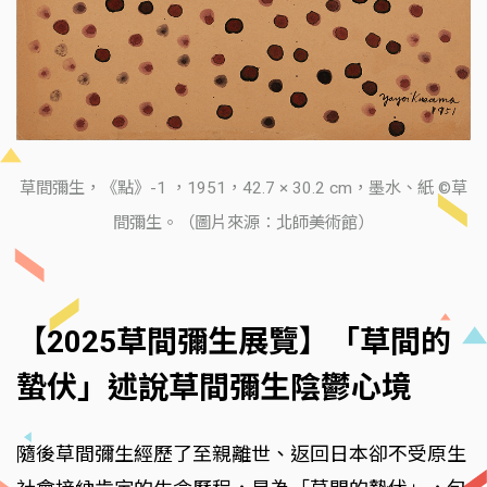
草間彌生，《點》-1 ，1951，42.7 × 30.2 cm，墨水、紙 ©草
間彌生。（圖片來源：北師美術館）
【2025草間彌生展覽】「草間的
蟄伏」述說草間彌生陰鬱心境
隨後草間彌生經歷了至親離世、返回日本卻不受原生