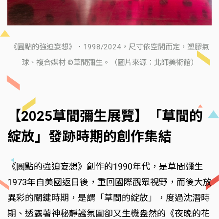
《圓點的強迫妄想》．1998/2024，尺寸依空間而定，塑膠氣
球、複合媒材 ©草間彌生。（圖片來源：北師美術館）
【2025草間彌生展覽】「草間的
綻放」發跡時期的創作集結
《圓點的強迫妄想》創作的1990年代，是草間彌生
1973年自美國返日後，重回國際觀眾視野，而後大放
異彩的關鍵時期，是謂「草間的綻放」，度過沈潛時
期、透露著神秘靜謐氛圍卻又生機盎然的《夜晚的花