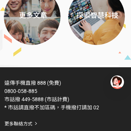
更多文章
探索智慧科技
遠傳手機直撥 888 (免費)
0800-058-885
有
問
市話撥 449-5888 (市話計費)
題
* 市話請直撥不加區碼，手機撥打請加 02
找
愛
瑪
更多聯絡方式