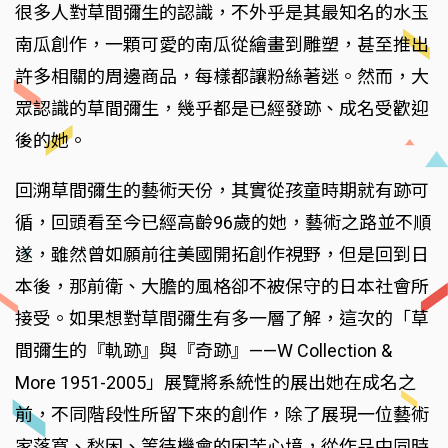
很多人對草間彌生的認識，不外乎是其最知名的水玉
南瓜創作，一顆可愛的南瓜從繪畫到雕塑，甚至推出
許多相關的周邊商品，每樣都讓粉絲著迷。然而，大
眾認識的草間彌生，幾乎都是已經發跡、成名受歡迎
後的她。
回溯草間彌生的藝術天份，其實從孩童時期就有跡可
循，回頭看至今已經高齡96歲的她，藝術之路並不順
遂，雖然曾如願前往美國開拓創作視野，但是回到日
本後，那前衛、大膽的風格卻不被保守的日本社會所
接受。如果想對草間彌生有多一層了解，這次的「草
間彌生的『軌跡』與『奇跡』——W Collection &
More 1951-2005」展覽將系統性的展出她在成名之
前，不同階段性所留下來的創作，除了展現一位藝術
家落寞、愁困、等待機會的困苦心境，從作品中同時