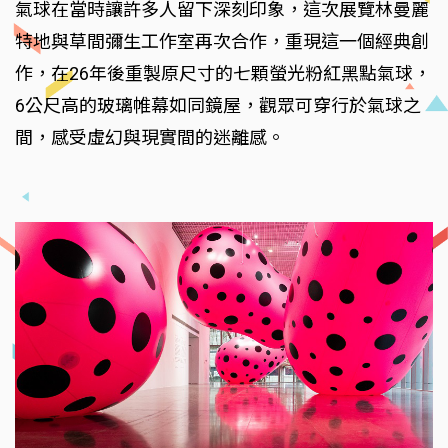
氣球在當時讓許多人留下深刻印象，這次展覽林曼麗
特地與草間彌生工作室再次合作，重現這一個經典創
作，在26年後重製原尺寸的七顆螢光粉紅黑點氣球，
6公尺高的玻璃帷幕如同鏡屋，觀眾可穿行於氣球之
間，感受虛幻與現實間的迷離感。