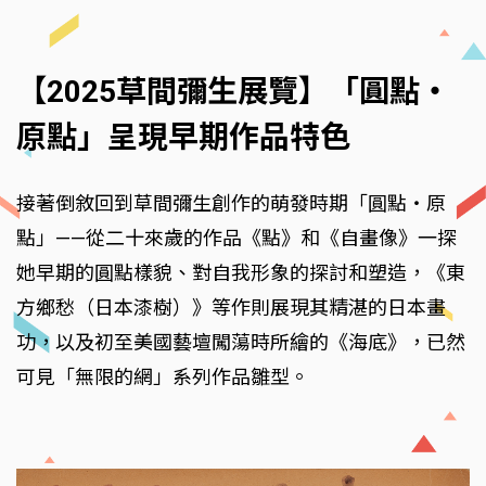
【2025草間彌生展覽】「圓點・
原點」呈現早期作品特色
接著倒敘回到草間彌生創作的萌發時期「圓點・原
點」——從二十來歲的作品《點》和《自畫像》一探
她早期的圓點樣貌、對自我形象的探討和塑造，《東
方鄉愁（日本漆樹）》等作則展現其精湛的日本畫
功，以及初至美國藝壇闖蕩時所繪的《海底》，已然
可見「無限的網」系列作品雛型。