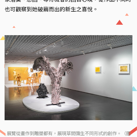
也可觀察到她破繭而出的新生之喜悅。
展覽從畫作到雕塑都有，展現草間彌生不同形式的創作。（圖