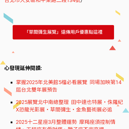
台北市大安區和平東路二段134號
）
「草間彌生展覽」遠傳用戶優惠點這裡
心發現延伸閱讀:
掌握2025年北美館5檔必看展覽 同場加映第14
屆台北雙年展預告
2025展覽北中南總整理 田中達也特展‧侏羅紀
X恐龍光影展‧草間彌生‧金魚藝術展必追
2025十二星座3月整體運勢 摩羯座須控制情