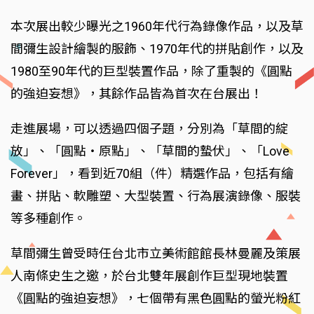
本次展出較少曝光之1960年代行為錄像作品，以及草
間彌生設計繪製的服飾、1970年代的拼貼創作，以及
1980至90年代的巨型裝置作品，除了重製的《圓點
的強迫妄想》，其餘作品皆為首次在台展出！
走進展場，可以透過四個子題，分別為「草間的綻
放」、「圓點・原點」、「草間的蟄伏」、「Love
Forever」，看到近70組（件）精選作品，包括有繪
畫、拼貼、軟雕塑、大型裝置、行為展演錄像、服裝
等多種創作。
草間彌生曾受時任台北市立美術館館長林曼麗及策展
人南條史生之邀，於台北雙年展創作巨型現地裝置
《圓點的強迫妄想》，七個帶有黑色圓點的螢光粉紅