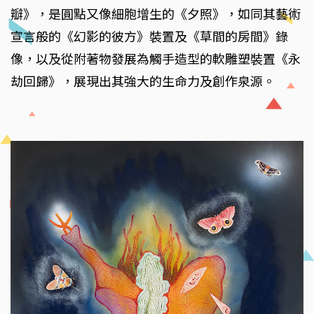
瓣》，是圓點又像細胞增生的《夕照》，如同其藝術
宣言般的《幻影的彼方》裝置及《草間的房間》錄
像，以及從附著物發展為觸手造型的軟雕塑裝置《永
劫回歸》，展現出其強大的生命力及創作泉源。