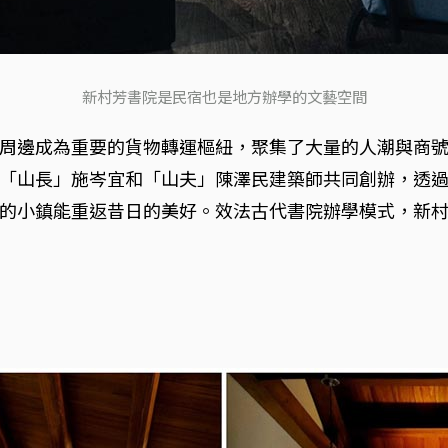
新村芳書院是民宿也是地方辦學的文藝空間
周邊成為重要的貨物轉運樞紐，聚集了大量的人潮與商
「山長」施岑宜和「山夫」陳澤民建築師共同創辦，透
的小鎮能重返昔日的美好。效法古代書院辦學模式，新