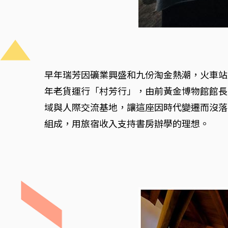
早年瑞芳因礦業興盛和九份淘金熱潮，火車站
年老貨運行「村芳行」，由前黃金博物館館長
域與人際交流基地，讓這座因時代變遷而沒落
組成，用旅宿收入支持書房辦學的理想。