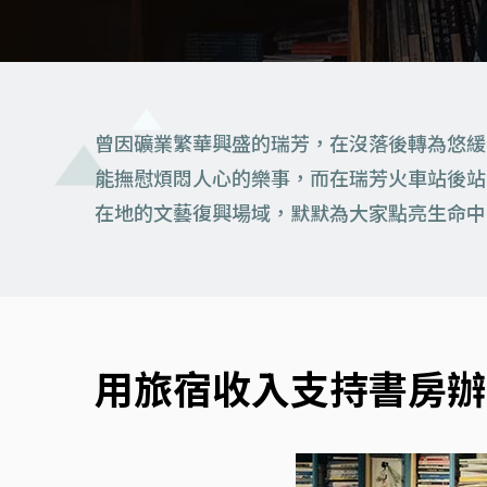
曾因礦業繁華興盛的瑞芳，在沒落後轉為悠緩
能撫慰煩悶人心的樂事，而在瑞芳火車站後站
在地的文藝復興場域，默默為大家點亮生命中
用旅宿收入支持書房辦