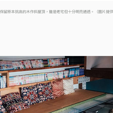
保留原本挑高的木作斜屋頂，雖是老宅但十分明亮通透。（圖片提