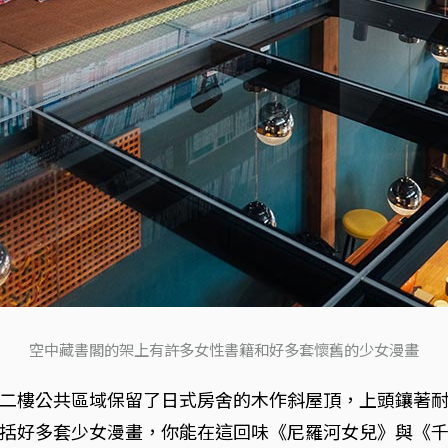
空中藏書閣的架上有許多女性書籍和好多套懷舊的少女漫畫
二樓公共區域保留了日式房舍的木作斜屋頂，上頭鑲著
括好多套少女漫畫，你能在這回味《尼羅河女兒》與《