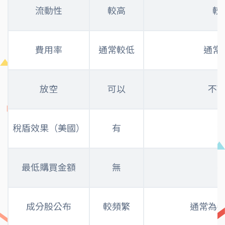
流動性
較高
較
費用率
通常較低
通常
放空
可以
不
稅盾效果（美國）
有
最低購買金額
無
成分股公布
較頻繁
通常為