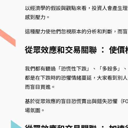
以經濟學的假設與觀點來看，投資人會產生理
感到壓力。
這種壓力使他們忽視原本的分析和判斷，而盲
從眾效應和交易關聯 ： 使
我們都有聽過「恐慌性下跌」、「多殺多」、
都是在下跌時的恐懼情緒蔓延，大家看到別人
而盲目買進。
基於從眾效應的盲目恐慌賣出與錯失恐懼（F
場氛圍。