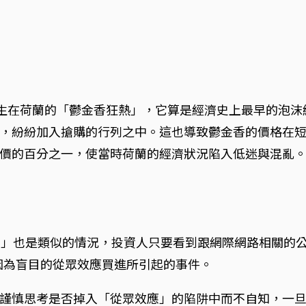
年發生在荷蘭的「鬱金香狂熱」，它算是經濟史上最早的泡
，紛紛加入搶購的行列之中。這也導致鬱金香的價格在
價的百分之一，使當時荷蘭的經濟狀況陷入低迷與混亂
om 風暴」也是類似的情況，投資人只要看到跟網際網路相關
是因為盲目的從眾效應買進所引起的事件。
謹慎思考是否掉入「從眾效應」的陷阱中而不自知，一