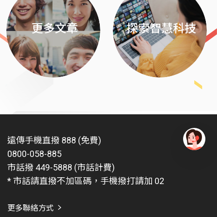
更多文章
探索智慧科技
遠傳手機直撥 888 (免費)
0800-058-885
有
問
市話撥 449-5888 (市話計費)
題
* 市話請直撥不加區碼，手機撥打請加 02
找
愛
瑪
更多聯絡方式