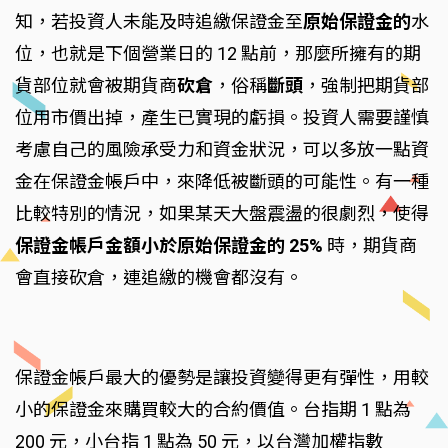
知，若投資人未能及時追繳保證金至
原始保證金的
水
位，也就是下個營業日的 12 點前，那麼所擁有的期
貨部位就會被期貨商
砍倉
，俗稱
斷頭
，強制把期貨部
位用市價出掉，產生已實現的虧損。投資人需要謹慎
考慮自己的風險承受力和資金狀況，可以多放一點資
金在保證金帳戶中，來降低被斷頭的可能性。有一種
比較特別的情況，如果某天大盤震盪的很劇烈，使得
保證金帳戶金額小於原始保證金的 25%
時，期貨商
會直接砍倉，連追繳的機會都沒有。
保證金帳戶最大的優勢是讓投資變得更有彈性，用較
小的保證金來購買較大的合約價值。台指期 1 點為
200 元，小台指 1 點為 50 元，以台灣加權指數