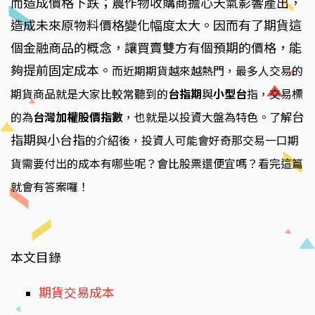
而造成價格下跌；農作物收購商擔心天氣影響產出，
造成未來原物料價格變化幅度太大。因而有了期貨這
個金融商品的概念，讓買賣雙方有個預期的價格，能
夠提前固定成本。
而近期期貨越來越熱門，最多人交易的
期貨商品就是大家比較常聽到的
台指期
與
小型台
指，交易標
台
的為
台灣加權股價指數
，也就是以投資大盤為特色。了解
指期
小台指
與
的介紹後，投資人可能會好奇那交易一口期
貨需要付出的成本有哪些呢？會比股票還便宜嗎？看完這篇
就會有答案囉！
本文目錄
期貨交易成本