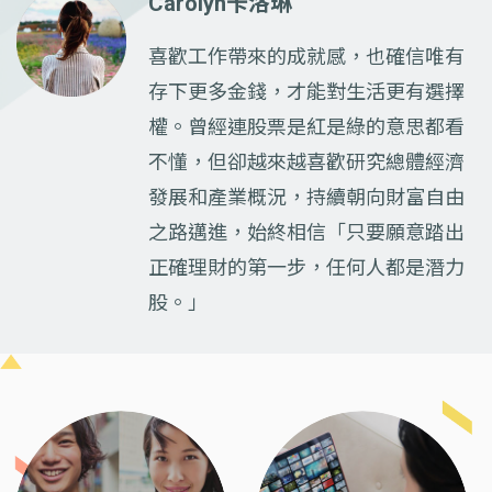
Carolyn卡洛琳
喜歡工作帶來的成就感，也確信唯有
存下更多金錢，才能對生活更有選擇
權。曾經連股票是紅是綠的意思都看
不懂，但卻越來越喜歡研究總體經濟
發展和產業概況，持續朝向財富自由
之路邁進，始終相信「只要願意踏出
正確理財的第一步，任何人都是潛力
股。」
Previous
Next