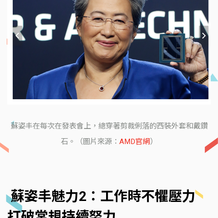
蘇姿丰在每次在發表會上，總穿著剪裁俐落的西裝外套和戴鑽
石。（圖片來源：
AMD官網
）
蘇姿丰魅力2：工作時不懼壓力
打破常規持續努力