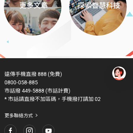
更多文章
探索智慧科技
遠傳手機直撥 888 (免費)
0800-058-885
有
問
市話撥 449-5888 (市話計費)
題
* 市話請直撥不加區碼，手機撥打請加 02
找
愛
瑪
更多聯絡方式