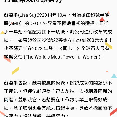
蘇姿丰(Lisa Su) 於2014年10月，開始擔任超微半導
體(AMD）的CEO，外界看不懂她當初的選擇，但從
那一年她不懼壓力扛下一切後，對公司進行改革的成
績，一舉帶領公司股價從2美金左右漲到200元大關！
也讓蘇姿丰在2023 年登上《富比士》全球百大最有
權勢女性 (The World's Most Powerful Women)。
蘇姿丰曾說，她喜歡贏的感覺，她説成功的關鍵少不
了運氣，但運氣必須得自己去創造，去找到最困難的
問題，並解決它，若想要在工作跟事業上取得好成
績，除了聰明也要有能力撐起重擔，勇敢承擔風險不
怕壓力，想法創新，持續努力。