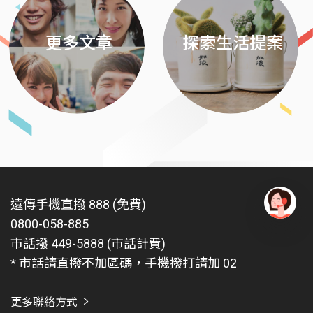
更多文章
探索生活提案
遠傳手機直撥 888 (免費)
0800-058-885
有
問
市話撥 449-5888 (市話計費)
題
* 市話請直撥不加區碼，手機撥打請加 02
找
愛
瑪
更多聯絡方式