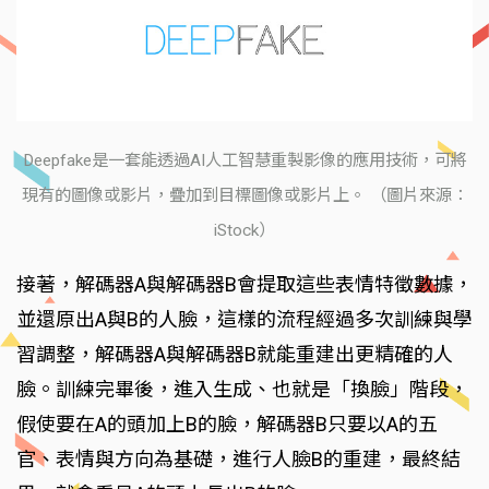
Deepfake是一套能透過AI人工智慧重製影像的應用技術，可將
現有的圖像或影片，疊加到目標圖像或影片上。 （圖片來源：
iStock）
接著，解碼器A與解碼器B會提取這些表情特徵數據，
並還原出A與B的人臉，這樣的流程經過多次訓練與學
習調整，解碼器A與解碼器B就能重建出更精確的人
臉。訓練完畢後，進入生成、也就是「換臉」階段，
假使要在A的頭加上B的臉，解碼器B只要以A的五
官、表情與方向為基礎，進行人臉B的重建，最終結