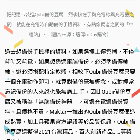
把記憶卡裝進Qubii備份豆腐，然後接在手機充電線與充電器之
間，就能在充電時自動備份手機資料，有點像兩者之間的「中
繼站」。（圖片來源：遠傳friDay購物）
過去想備份手機裡的資料，如果選擇上傳雲端，不僅
耗時又耗電，如果想透過電腦備份，必須準備傳輸
線、還必須搭配特定軟體，相較下Qubii備份豆腐只要
一個充電動作即可，就算對備份毫無概念、或對經常
忘記備份的人來說也能無痛上 手，因此Qubii備份豆
腐又被稱為「無腦備份神器」。可邊充電邊備份資
料、且價格不貴，Maktar一推出的Qubii備份豆腐便造
成熱賣，加上具蘋果官方認證等於品質保證，Qubii備
份豆腐還獲得2021台灣精品、百大創新產品……等獎