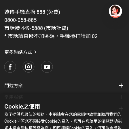
遠傳手機直撥 888 (免費)
0800-058-885
有
問
市話撥 449-5888 (市話計費)
題
* 市話請直撥不加區碼，手機撥打請加 02
找
愛
瑪
更多聯絡方式
門號方案
常用服務
Cookie之使用
關於我們
為了提供您最佳的服務，本網站會在您的電腦中放置並取用我們的
集團服務
Cookie，若您不願接受Cookie的寫入，您可在您使用的瀏覽器功能
項中設定隱私權等級為高，即可拒絕Cookie的寫入，但可能會導致