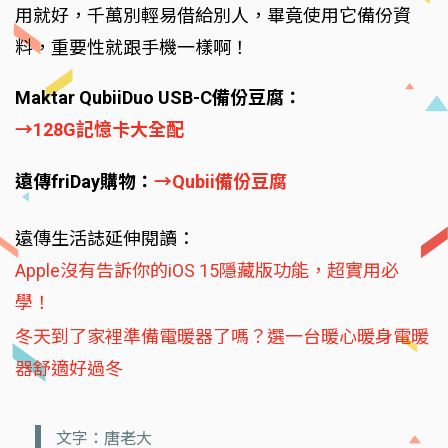
用就好，千萬別輕易借給別人，畢竟使用它備份資
料，重要性就跟手機一樣啊！
Maktar QubiiDuo USB-C備份豆腐：
→128G記憶卡大全配
遠傳friDay購物：
→Qubii備份豆腐
遠傳生活誌延伸閱讀：
Apple沒有告訴你的iOS 15隱藏版功能，超實用必
學！
冬天到了家裡準備電暖器了嗎？選一台暖心暖身電暖
器舒適好過冬
文字：唐老大