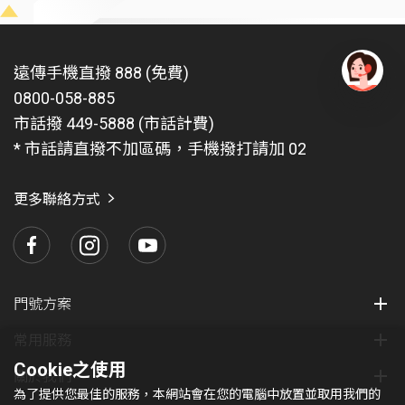
遠傳手機直撥 888 (免費)
0800-058-885
有
問
市話撥 449-5888 (市話計費)
題
* 市話請直撥不加區碼，手機撥打請加 02
找
愛
瑪
更多聯絡方式
門號方案
常用服務
Cookie之使用
關於我們
為了提供您最佳的服務，本網站會在您的電腦中放置並取用我們的