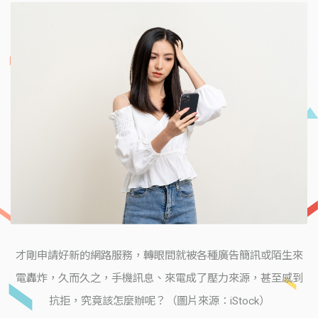
才剛申請好新的網路服務，轉眼間就被各種廣告簡訊或陌生來
電轟炸，久而久之，手機訊息、來電成了壓力來源，甚至感到
抗拒，究竟該怎麼辦呢？（圖片來源：iStock）