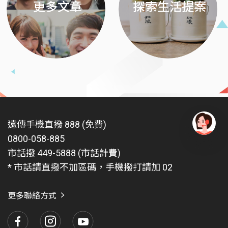
更多文章
探索生活提案
遠傳手機直撥 888 (免費)
0800-058-885
有
問
市話撥 449-5888 (市話計費)
題
* 市話請直撥不加區碼，手機撥打請加 02
找
愛
瑪
更多聯絡方式