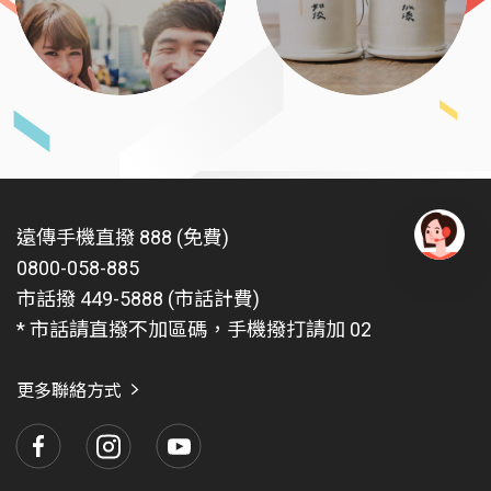
遠傳手機直撥 888 (免費)
0800-058-885
有
問
市話撥 449-5888 (市話計費)
題
* 市話請直撥不加區碼，手機撥打請加 02
找
愛
瑪
更多聯絡方式