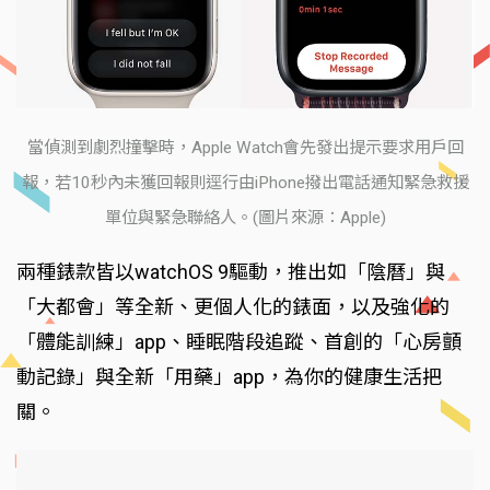
當偵測到劇烈撞擊時，Apple Watch會先發出提示要求用戶回
報，若10秒內未獲回報則逕行由iPhone撥出電話通知緊急救援
單位與緊急聯絡人。(圖片來源：Apple)
兩種錶款皆以watchOS 9驅動，推出如「陰曆」與
「大都會」等全新、更個人化的錶面，以及強化的
「體能訓練」app、睡眠階段追蹤、首創的「心房顫
動記錄」與全新「用藥」app，為你的健康生活把
關。