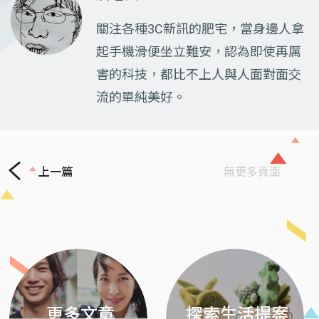
關注各種3C新訊的肥宅，當身邊人拿
起手機滑便坐立難安，認為即使再厲
害的科技，都比不上人與人面對面交
流的單純美好。
上一篇
無更多頁面
Previous
Next
更多文章
探索生活提案