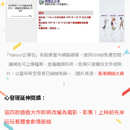
「Yahoo!公事包」有點像當今網路硬碟，提供30MB免費空間，
讓網友可上傳檔案、並編輯資料夾，如果只是備份文件或照
片，以當年時空背景已綽綽有餘。（圖片來源：
香港網絡大典
）
心發現延伸閱讀：
這四款遊戲大作即將改編為電影、影集！上映前先來
玩玩看體會劇情脈絡