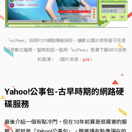
「ezPeer」採用P2P網路傳輸技術，讓數以萬計使用者可任意
分享數位檔案，當時掀起一股用「ezPeer」免費下載MP3音樂
的風潮。 （圖片來源：
pc6
）
Yahoo!公事包-古早時期的網路硬
碟服務
最後介紹一個有點冷門，但在10年前算是很厲害的服
務，那就是「Yahoo!公事包」，簡單講有點像現在的