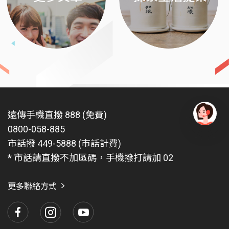
遠傳手機直撥 888 (免費)
0800-058-885
有
問
市話撥 449-5888 (市話計費)
題
* 市話請直撥不加區碼，手機撥打請加 02
找
愛
瑪
更多聯絡方式