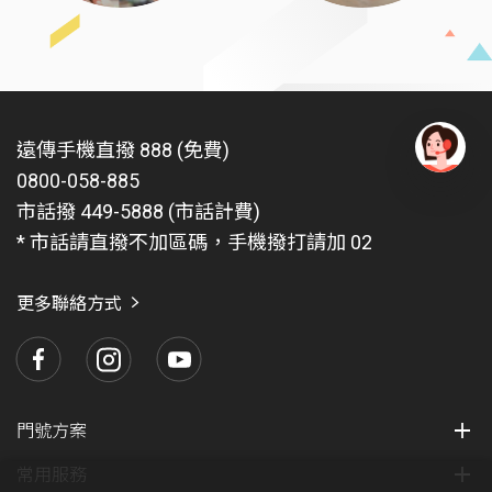
遠傳手機直撥 888 (免費)
0800-058-885
有
問
市話撥 449-5888 (市話計費)
題
* 市話請直撥不加區碼，手機撥打請加 02
找
愛
瑪
更多聯絡方式
門號方案
常用服務