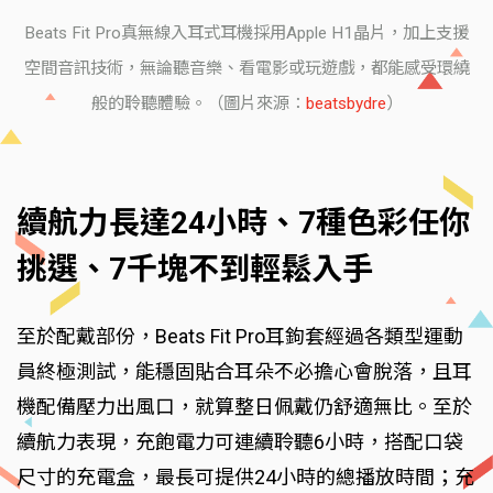
Beats Fit Pro真無線入耳式耳機採用Apple H1晶片，加上支援
空間音訊技術，無論聽音樂、看電影或玩遊戲，都能感受環繞
般的聆聽體驗。（圖片來源：
beatsbydre
）
續航力長達24小時、7種色彩任你
挑選、7千塊不到輕鬆入手
至於配戴部份，Beats Fit Pro耳鉤套經過各類型運動
員終極測試，能穩固貼合耳朵不必擔心會脫落，且耳
機配備壓力出風口，就算整日佩戴仍舒適無比。至於
續航力表現，充飽電力可連續聆聽6小時，搭配口袋
尺寸的充電盒，最長可提供24小時的總播放時間；充