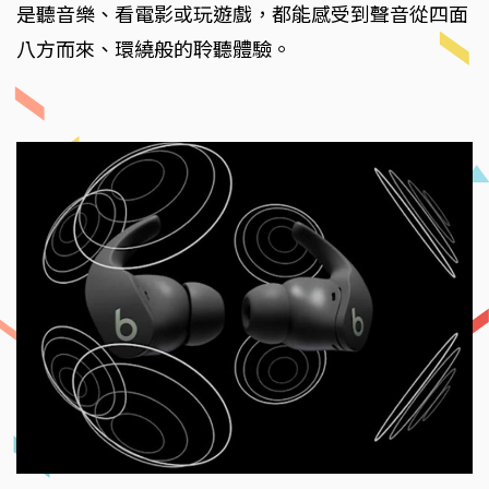
是聽音樂、看電影或玩遊戲，都能感受到聲音從四面
八方而來、環繞般的聆聽體驗。