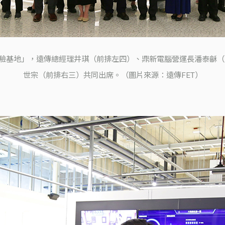
oT體驗基地」，遠傳總經理井琪（前排左四）、鼎新電腦營運長潘泰
世宗（前排右三）共同出席。（圖片來源：遠傳FET）