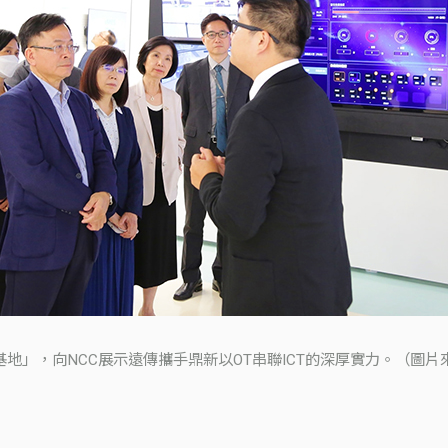
體驗基地」，向NCC展示遠傳攜手鼎新以OT串聯ICT的深厚實力。（圖片