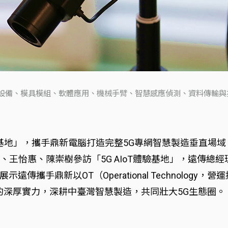
設備、模具模組、軟體應用、機械手臂、智慧感應偵測、資料傳輸與
體驗基地」，攜手鼎新電腦打造完整5G專網智慧製造垂直場域
、王怡惠、陳崇樹參訪「5G AIoT體驗基地」，遠傳總
新以OT（Operational Technology，營運技術）串
資通訊科技）的深厚實力，深耕中臺灣智慧製造，共同壯大5G生態圈。