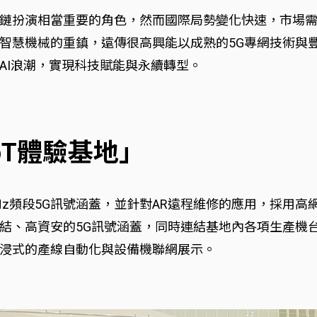
鏈扮演相當重要的角色，然而國際局勢變化快速，市場需
慧機械的重鎮，遠傳很高興能以成熟的5G專網技術與豐富
AI浪潮，實現科技賦能與永續轉型。
oT體驗基地」
5GHz頻段5G訊號涵蓋，並針對AR遠程維修的應用，採用高
結、高資安的5G訊號涵蓋，同時連結基地內各項生產機
浸式的產線自動化與設備機聯網展示。