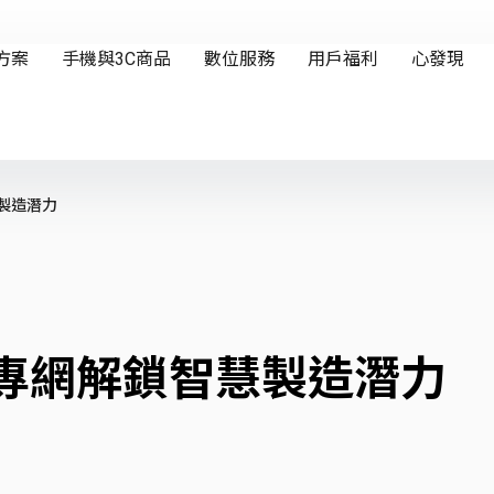
製造潛力
G專網解鎖智慧製造潛力