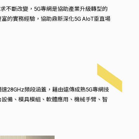
求不斷改變，5G專網是協助產業升級轉型的
的實務經驗，協助鼎新深化5G AIoT垂直場
網速28GHz頻段涵蓋，藉由遠傳成熟5G專網技
台設備、模具模組、軟體應用、機械手臂、智