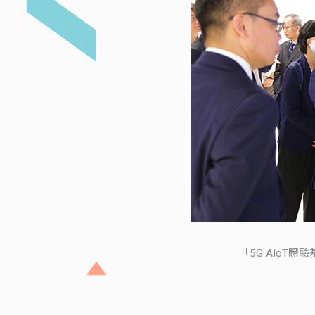
「5G AIoT