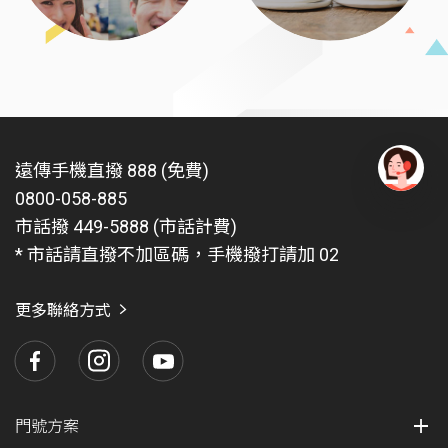
遠傳手機直撥 888 (免費)
0800-058-885
有
問
市話撥 449-5888 (市話計費)
題
* 市話請直撥不加區碼，手機撥打請加 02
找
愛
瑪
更多聯絡方式
門號方案