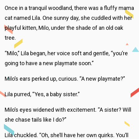
Once in a tranquil woodland, there was a fluffy mama
cat named Lila. One sunny day, she cuddled with her
playful kitten, Milo, under the shade of an old oak
tree.
“Milo,” Lila began, her voice soft and gentle, “you’re
going to have a new playmate soon.”
Milo’s ears perked up, curious. “A new playmate?”
Lila purred, “Yes, a baby sister.”
Milo’s eyes widened with excitement. “A sister? Will
she chase tails like I do?”
Lila chuckled. “Oh, she’ll have her own quirks. You’ll